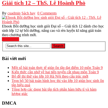
Giải tích 12 – ThS. Lê Hoành Phò
By
cuadmin
Sách hay
0 Comments
Ebook Bồi dưỡng học sinh giỏi Đại số – Giải tích 12 dành cho học
sinh lớp 12 tự bồi dưỡng, nâng cao và rèn luyện kĩ năng giải toán
theo chương trình mới.
Read More
Bài viết mới
Một số bài toán thực tế giúp ôn tập đạt điểm 10 môn Toán 9
Kiến thức cần nhớ về hai tiếp tuyến cắt nhau môn Toán 9
Bộ đề thi thử vào lớp 10 Hà Nội theo cấu trúc mới
Trọn bộ 50 bài toán hình học thi vào lớp 10 giúp học sinh ôn
tập hiệu quả
Tổng hợp các dạng bài tập tích phân hàm hữu tỉ và hàm
lượng giác
DMCA