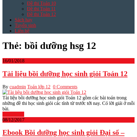
Đề thi Toán 10
Đề thi Toán 11
Đề thi Toán 12
Sách hay
Tuyển sinh
Liên hệ
Thẻ:
bồi dưỡng hsg 12
16/01/2018
Tài liệu bồi dưỡng học sinh giỏi Toán 12
By
cuadmin
Toán lớp 12
0 Comments
Tài liệu bồi dưỡng học sinh giỏi Toán 12 gồm các bài toán trong
những đề thi học sinh giỏi các tỉnh từ trước tới nay. Có lời giải ở mỗi
bài.
Read More
08/12/2017
Ebook Bồi dưỡng học sinh giỏi Đại số –