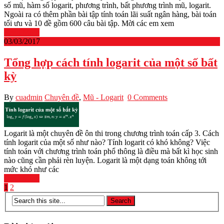
số mũ, hàm số logarit, phương trình, bất phương trình mũ, logarit.
Ngoài ra có thêm phần bài tập tính toán lãi suất ngân hàng, bài toán
tối ưu và 10 đề gồm 600 câu bài tập. Mời các em xem
Read More
03/03/2017
Tổng hợp cách tính logarit của một số bất
kỳ
By
cuadmin
Chuyên đề
,
Mũ - Logarit
0 Comments
Logarit là một chuyên đề ôn thi trong chương trình toán cấp 3. Cách
tính logarit của một số như nào? Tính logarit có khó không? Việc
tính toán với chương trình toán phổ thông là điều mà bất kì học sinh
nào cũng cần phải rèn luyện. Logarit là một dạng toán không tới
mức khó như các
Read More
Phân
1
2
trang
bài