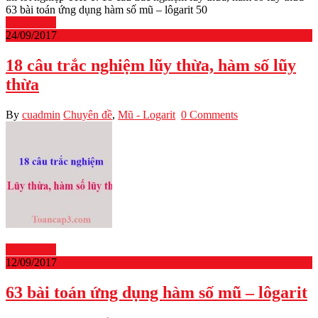
63 bài toán ứng dụng hàm số mũ – lôgarit 50
Read More
24/09/2017
18 câu trắc nghiệm lũy thừa, hàm số lũy
thừa
By
cuadmin
Chuyên đề
,
Mũ - Logarit
0 Comments
Read More
12/09/2017
63 bài toán ứng dụng hàm số mũ – lôgarit