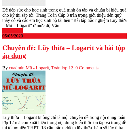
Để tiếp sức cho học sinh trong quá trình ôn tập và chuẩn bị hiệu quả
cho kỳ thi sắp tới, Trang Toán Cấp 3 trân trọng giới thiệu đến quý
thầy cô và các em học sinh bộ tài liệu “Bài tập trắc nghiệm Lũy thừa
– Mũ – Lôgarit” ở mức độ Vận
Read More
05/05/2020
Chuyên đề: Lũy thừa – Logarit và bài tập
áp dụng
By
cuadmin
Mũ - Logarit
,
Toán lớp 12
0 Comments
Lũy thừa – Logarit không chỉ là một chuyên đề trong nội dung toán
lớp 12 mà còn xuất hiện trong nội dung kiến thức ôn tập và trong đề
thi tốt nghiệp THPT. 18 câu trắc nghiệm lũy thừa, hàm số lũy thừa