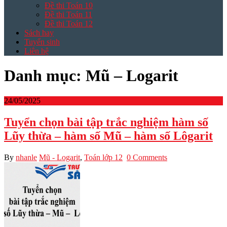
Đề thi Toán 10
Đề thi Toán 11
Đề thi Toán 12
Sách hay
Tuyển sinh
Liên hệ
Danh mục:
Mũ – Logarit
24/05/2025
Tuyển chọn bài tập trắc nghiệm hàm số
Lũy thừa – hàm số Mũ – hàm số Lôgarit
By
nhanle
Mũ - Logarit
,
Toán lớp 12
0 Comments