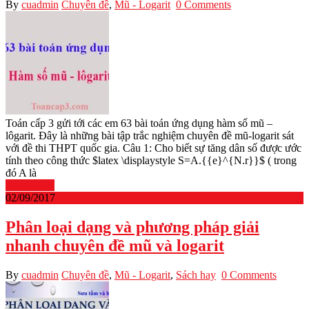
By
cuadmin
Chuyên đề
,
Mũ - Logarit
0 Comments
Toán cấp 3 gửi tới các em 63 bài toán ứng dụng hàm số mũ –
lôgarit. Đây là những bài tập trắc nghiệm chuyên đề mũ-logarit sát
với đề thi THPT quốc gia. Câu 1: Cho biết sự tăng dân số được ước
tính theo công thức $latex \displaystyle S=A.{{e}^{N.r}}$ ( trong
đó A là
Read More
02/09/2017
Phân loại dạng và phương pháp giải
nhanh chuyên đề mũ và logarit
By
cuadmin
Chuyên đề
,
Mũ - Logarit
,
Sách hay
0 Comments