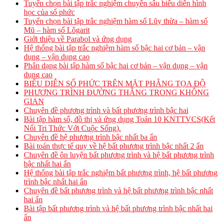
Tuyển chọn bài tập trắc nghiệm chuyên sâu biểu diễn hình
học của số phức
Tuyển chọn bài tập trắc nghiệm hàm số Lũy thừa – hàm số
Mũ – hàm số Lôgarit
Giới thiệu về Parabol và ứng dụng
Hệ thống bài tập trắc nghiệm hàm số bậc hai cơ bản – vận
dụng – vận dụng cao
Phân dạng bài tập hàm số bậc hai cơ bản – vận dụng – vận
dụng cao
BIỂU DIỄN SỐ PHỨC TRÊN MẶT PHẲNG TỌA ĐỘ
PHƯƠNG TRÌNH ĐƯỜNG THẲNG TRONG KHÔNG
GIAN
Chuyên đề phương trình và bất phương trình bậc hai
Bài tập hàm số, đồ thị và ứng dụng Toán 10 KNTTVCS(Kết
Nối Tri Thức Với Cuộc Sống).
Chuyên đề hệ phương trình bậc nhất ba ẩn
Bài toán thực tế quy về hệ bất phương trình bậc nhất 2 ẩn
Chuyên đề ôn luyện bất phương trình và hệ bất phương trình
bậc nhất hai ẩn
Hệ thống bài tập trắc nghiệm bất phương trình, hệ bất phương
trình bậc nhất hai ẩn
Chuyên đề bất phương trình và hệ bất phương trình bậc nhất
hai ẩn
Bài tập bất phương trình và hệ bất phương trình bậc nhất hai
ẩn