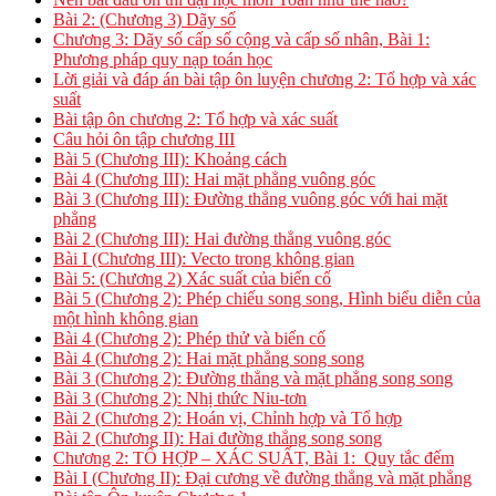
Bài 2: (Chương 3) Dãy số
Chương 3: Dãy số cấp số cộng và cấp số nhân, Bài 1:
Phương pháp quy nạp toán học
Lời giải và đáp án bài tập ôn luyện chương 2: Tổ hợp và xác
suất
Bài tập ôn chương 2: Tổ hợp và xác suất
Câu hỏi ôn tập chương III
Bài 5 (Chương III): Khoảng cách
Bài 4 (Chương III): Hai mặt phẳng vuông góc
Bài 3 (Chương III): Đường thẳng vuông góc với hai mặt
phẳng
Bài 2 (Chương III): Hai đường thẳng vuông góc
Bài I (Chương III): Vecto trong không gian
Bài 5: (Chương 2) Xác suất của biến cố
Bài 5 (Chương 2): Phép chiếu song song, Hình biểu diễn của
một hình không gian
Bài 4 (Chương 2): Phép thử và biến cố
Bài 4 (Chương 2): Hai mặt phẳng song song
Bài 3 (Chương 2): Đường thẳng và mặt phẳng song song
Bài 3 (Chương 2): Nhị thức Niu-tơn
Bài 2 (Chương 2): Hoán vị, Chỉnh hợp và Tổ hợp
Bài 2 (Chương II): Hai đường thẳng song song
Chương 2: TỔ HỢP – XÁC SUẤT, Bài 1: Quy tắc đếm
Bài I (Chương II): Đại cương về đường thẳng và mặt phẳng