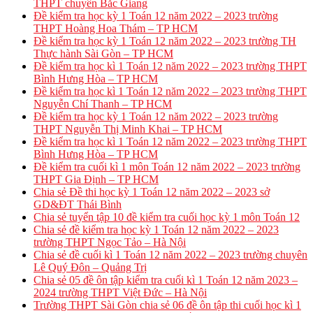
THPT chuyên Bắc Giang
Đề kiểm tra học kỳ 1 Toán 12 năm 2022 – 2023 trường
THPT Hoàng Hoa Thám – TP HCM
Đề kiểm tra học kỳ 1 Toán 12 năm 2022 – 2023 trường TH
Thực hành Sài Gòn – TP HCM
Đề kiểm tra học kì 1 Toán 12 năm 2022 – 2023 trường THPT
Bình Hưng Hòa – TP HCM
Đề kiểm tra học kì 1 Toán 12 năm 2022 – 2023 trường THPT
Nguyễn Chí Thanh – TP HCM
Đề kiểm tra học kỳ 1 Toán 12 năm 2022 – 2023 trường
THPT Nguyễn Thị Minh Khai – TP HCM
Đề kiểm tra học kì 1 Toán 12 năm 2022 – 2023 trường THPT
Bình Hưng Hòa – TP HCM
Đề kiểm tra cuối kì 1 môn Toán 12 năm 2022 – 2023 trường
THPT Gia Định – TP HCM
Chia sẻ Đề thi học kỳ 1 Toán 12 năm 2022 – 2023 sở
GD&ĐT Thái Bình
Chia sẻ tuyển tập 10 đề kiểm tra cuối học kỳ 1 môn Toán 12
Chia sẻ đề kiểm tra học kỳ 1 Toán 12 năm 2022 – 2023
trường THPT Ngọc Tảo – Hà Nội
Chia sẻ đề cuối kì 1 Toán 12 năm 2022 – 2023 trường chuyên
Lê Quý Đôn – Quảng Trị
Chia sẻ 05 đề ôn tập kiểm tra cuối kì 1 Toán 12 năm 2023 –
2024 trường THPT Việt Đức – Hà Nội
Trường THPT Sài Gòn chia sẻ 06 đề ôn tập thi cuối học kì 1