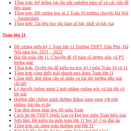
Tổng hợp: Hệ thống bài tập trắc nghiệm hàm số và các vấn đề
liên quan
Tổng hợp: Đề cương học kì 2 Toán 10 trường chuyên Hà Nội
– Amsterdam
Tổng hợp: Tài liệu học tập hàm số bậc nhất và bậc hai
Toán lớp 11
Đề cương giữa kỳ 1 Toán lớp 11 Trường THPT Trần Phú, Hà
Nội năm học 2021 – 2022
Bài tập toán lớp 11: Chuyên đề về hàm số lượng giác và PT
lượng giác
Tổng hợp: Tuyển tập đề kiểm tra học kỳ I môn Toán 10 và 11
Tổng hợp công thức giải nhanh mọi dạng Toán lớp 11
Công thức tính tổng cấp số nhân và bài tập hướng dẫn giải
chi tiết
Lý thuyết chứng minh 2 mặt phẳng vuông góc và bài tập có
lời giải
Hướng dẫn chứng minh đường thẳng song song với mặt
phẳng, bài tập ví dụ
Top ứng dụng giúp học tốt môn Toán
Cách ôn thi THPT Quốc Gia và Đại học môn Toán hiệu quả
Sưu tầm: Đề kiểm tra môn toán lớp 11 học kỳ I và đáp án
Tổng hợp các dạng toán thường gặp lớp 11
Nên bắt đầu ôn thi đại học môn Toán như thế nào?