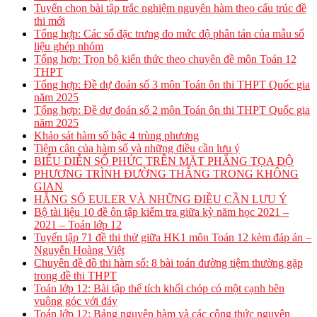
Tuyển chọn bài tập trắc nghiệm nguyên hàm theo cấu trúc đề
thi mới
Tổng hợp: Các số đặc trưng đo mức độ phân tán của mẫu số
liệu ghép nhóm
Tổng hợp: Trọn bộ kiến thức theo chuyên đề môn Toán 12
THPT
Tổng hợp: Đề dự đoán số 3 môn Toán ôn thi THPT Quốc gia
năm 2025
Tổng hợp: Đề dự đoán số 2 môn Toán ôn thi THPT Quốc gia
năm 2025
Khảo sát hàm số bậc 4 trùng phương
Tiệm cận của hàm số và những điều cần lưu ý
BIỂU DIỄN SỐ PHỨC TRÊN MẶT PHẲNG TỌA ĐỘ
PHƯƠNG TRÌNH ĐƯỜNG THẲNG TRONG KHÔNG
GIAN
HẰNG SỐ EULER VÀ NHỮNG ĐIỀU CẦN LƯU Ý
Bộ tài liệu 10 đề ôn tập kiểm tra giữa kỳ năm học 2021 –
2021 – Toán lớp 12
Tuyển tập 71 đề thi thử giữa HK1 môn Toán 12 kèm đáp án –
Nguyễn Hoàng Việt
Chuyên đề đồ thi hàm số: 8 bài toán đường tiệm thường gặp
trong đề thi THPT
Toán lớp 12: Bài tập thể tích khối chóp có một cạnh bên
vuông góc với đáy
Toán lớp 12: Bảng nguyên hàm và các công thức nguyên