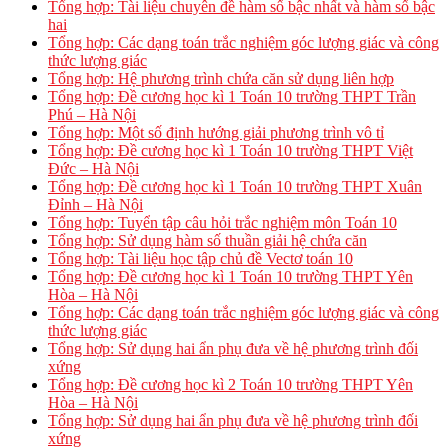
Tổng hợp: Tài liệu chuyên đề hàm số bậc nhất và hàm số bậc
hai
Tổng hợp: Các dạng toán trắc nghiệm góc lượng giác và công
thức lượng giác
Tổng hợp: Hệ phương trình chứa căn sử dụng liên hợp
Tổng hợp: Đề cương học kì 1 Toán 10 trường THPT Trần
Phú – Hà Nội
Tổng hợp: Một số định hướng giải phương trình vô tỉ
Tổng hợp: Đề cương học kì 1 Toán 10 trường THPT Việt
Đức – Hà Nội
Tổng hợp: Đề cương học kì 1 Toán 10 trường THPT Xuân
Đỉnh – Hà Nội
Tổng hợp: Tuyển tập câu hỏi trắc nghiệm môn Toán 10
Tổng hợp: Sử dụng hàm số thuần giải hệ chứa căn
Tổng hợp: Tài liệu học tập chủ đề Vectơ toán 10
Tổng hợp: Đề cương học kì 1 Toán 10 trường THPT Yên
Hòa – Hà Nội
Tổng hợp: Các dạng toán trắc nghiệm góc lượng giác và công
thức lượng giác
Tổng hợp: Sử dụng hai ẩn phụ đưa về hệ phương trình đối
xứng
Tổng hợp: Đề cương học kì 2 Toán 10 trường THPT Yên
Hòa – Hà Nội
Tổng hợp: Sử dụng hai ẩn phụ đưa về hệ phương trình đối
xứng