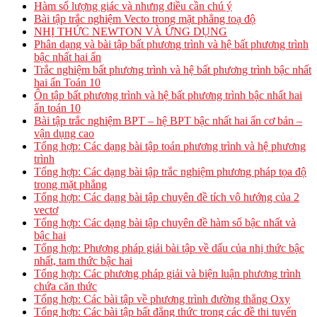
Hàm số lượng giác và nhưng điều cần chú ý
Bài tập trắc nghiệm Vecto trong mặt phẳng toạ độ
NHỊ THỨC NEWTON VÀ ỨNG DỤNG
Phân dạng và bài tập bất phương trình và hệ bất phương trình
bậc nhất hai ẩn
Trắc nghiệm bất phương trình và hệ bất phương trình bậc nhất
hai ẩn Toán 10
Ôn tập bất phương trình và hệ bất phương trình bậc nhất hai
ẩn toán 10
Bài tập trắc nghiệm BPT – hệ BPT bậc nhất hai ẩn cơ bản –
vận dụng cao
Tổng hợp: Các dạng bài tập toán phương trình và hệ phương
trình
Tổng hợp: Các dạng bài tập trắc nghiệm phương pháp tọa độ
trong mặt phẳng
Tổng hợp: Các dạng bài tập chuyên đề tích vô hướng của 2
vectơ
Tổng hợp: Các dạng bài tập chuyên đề hàm số bậc nhất và
bậc hai
Tổng hợp: Phương pháp giải bài tập về dấu của nhị thức bậc
nhất, tam thức bậc hai
Tổng hợp: Các phương pháp giải và biện luận phương trình
chứa căn thức
Tổng hợp: Các bài tập về phương trình đường thẳng Oxy
Tổng hợp: Các bài tập bất đẳng thức trong các đề thi tuyển