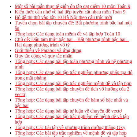
Một số bài toán thực tế giúp ôn tập đạt điểm 10 môn Toán 9
Kiến thức cần nhớ về hai tiếp tuyến cắt nhau môn Toán 9
Bộ đề thi thử vào lớp 10 Hà Nội theo cấu trúc mới
Tuyển chọn bài tập chuyên đề: Bất phương trình bậc hai một
ẩn
Tổng hợp: Các dạng toán mệnh đề và tập hợp Toán 10
Chủ đề: Dấu tam thức bậc hai – Bất phương trình bậc hai –
Hai dạng phương trình vô tỷ
Giới thiệu về Parabol và ứng dụng
Quy tắc cộng và quy tắc nhân
Tổng hợp: Các dạng bài tập toán phương trình và hệ phương
trình
Tổng hợp: Các dạng bài tập trắc nghiệm phương pháp tọa độ
trong mặt phẳng
Tổng hợp: Các dạng bài tập trắc nghiệm mệnh đề và tập hợp
Tổng hợp: Các dạng bài tập chuyên đề tích vô hướng của 2
vectơ
Tổng hợp: Các dạng bài tập chuyên đề hàm số bậc nhất và
bậc hai
Tổng hợp: Các dạng bài tập tự luận về chuyên đề vectơ
Tổng hợp: Các dạng bài tập trắc nghiệm về mệnh đề và tập
hợp
Tổng hợp: Các bài tập về phương trình đường thẳng Oxy
Tổng hợp: Các bài tập trắc nghiệm về mệnh đề và tập hợp