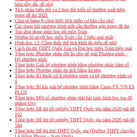
hàm đầy đủ, dễ nhớ
Tích phân biến đổi và 2 loại đổi biến số thường xuất hiện
trong đề thi 2021
Chia sẻ bảng 8 công thức tích phân cơ bản cần nhớ
Các dạng bài phương trình mặt cầu thường gặp trong đề thi
Top ứng dụng giúp học tốt môn Toán
Những bí quyết học môn Toán cấp 3 hiệu quả nhất
Hình học 12: Công thức thể tích khối đa diện dễ nhớ
Cách ôn thi THPT Quốc Gia và Đại học môn Toán hiệu quả
Tổng hợp: Phương pháp đặt ẩn phụ để giải Phương trình –
Hệ phương trình
Tổng hợp: Giải hệ phương trình bằng phương pháp hàm số
Tổng hợp: Phương pháp ép tích bằng ẩn phụ
Tổng hợp: Kĩ thuật xử lí phương trình và hệ phương trình vô
tỉ
Tổng hợp: Bí kíp giải hệ phương trình bằng Casio FX 570 ES
PLUS
Tổng hợp: Một số phương pháp giải bài toán hình học tọa độ
phẳng Oxy
Tổng hợp: Đề thi tốt nghiệp THPT Quốc gia năm 2020 mã đề
102
Tổng hợp: Đề thi tốt nghiệp THPT Quốc gia năm 2020 mã đề
104
Tổng hợp: Đề thi thử THPT Quốc gia (Trường THPT chuyên
Lê Hồng Phong – Nam Định)