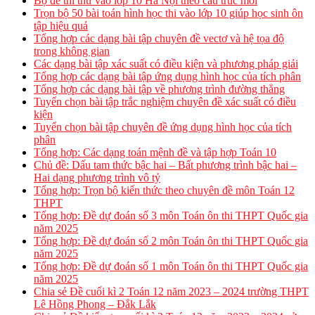
Bộ đề thi thử vào lớp 10 Hà Nội theo cấu trúc mới
Trọn bộ 50 bài toán hình học thi vào lớp 10 giúp học sinh ôn
tập hiệu quả
Tổng hợp các dạng bài tập chuyên đề vectơ và hệ tọa độ
trong không gian
Các dạng bài tập xác suất có điều kiện và phương pháp giải
Tổng hợp các dạng bài tập ứng dụng hình học của tích phân
Tổng hợp các dạng bài tập về phương trình đường thẳng
Tuyển chọn bài tập trắc nghiệm chuyên đề xác suất có điều
kiện
Tuyển chọn bài tập chuyên đề ứng dụng hình học của tích
phân
Tổng hợp: Các dạng toán mệnh đề và tập hợp Toán 10
Chủ đề: Dấu tam thức bậc hai – Bất phương trình bậc hai –
Hai dạng phương trình vô tỷ
Tổng hợp: Trọn bộ kiến thức theo chuyên đề môn Toán 12
THPT
Tổng hợp: Đề dự đoán số 3 môn Toán ôn thi THPT Quốc gia
năm 2025
Tổng hợp: Đề dự đoán số 2 môn Toán ôn thi THPT Quốc gia
năm 2025
Tổng hợp: Đề dự đoán số 1 môn Toán ôn thi THPT Quốc gia
năm 2025
Chia sẻ Đề cuối kì 2 Toán 12 năm 2023 – 2024 trường THPT
Lê Hồng Phong – Đắk Lắk