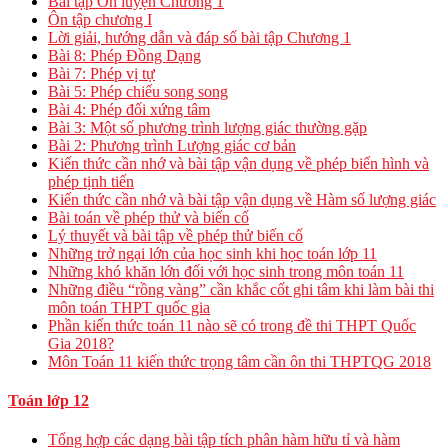
Bài tập Ôn luyện Chương 1
Ôn tập chương I
Lời giải, hướng dẫn và đáp số bài tập Chương 1
Bài 8: Phép Đồng Dạng
Bài 7: Phép vị tự
Bài 5: Phép chiếu song song
Bài 4: Phép đối xứng tâm
Bài 3: Một số phương trình lượng giác thường gặp
Bài 2: Phương trình Lượng giác cơ bản
Kiến thức cần nhớ và bài tập vận dụng về phép biến hình và
phép tịnh tiến
Kiến thức cần nhớ và bài tập vận dụng về Hàm số lượng giác
Bài toán về phép thử và biến cố
Lý thuyết và bài tập về phép thử biến cố
Những trở ngại lớn của học sinh khi học toán lớp 11
Những khó khăn lớn đối với học sinh trong môn toán 11
Những điều “rồng vàng” cần khắc cốt ghi tâm khi làm bài thi
môn toán THPT quốc gia
Phần kiến thức toán 11 nào sẽ có trong đề thi THPT Quốc
Gia 2018?
Môn Toán 11 kiến thức trọng tâm cần ôn thi THPTQG 2018
Toán lớp 12
Tổng hợp các dạng bài tập tích phân hàm hữu tỉ và hàm