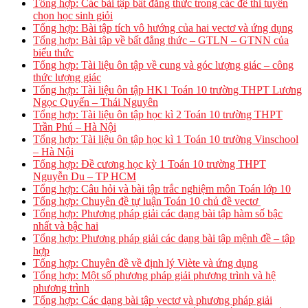
Tổng hợp: Các bài tập bất đẳng thức trong các đề thi tuyển
chọn học sinh giỏi
Tổng hợp: Bài tập tích vô hướng của hai vectơ và ứng dụng
Tổng hợp: Bài tập về bất đẳng thức – GTLN – GTNN của
biểu thức
Tổng hợp: Tài liệu ôn tập về cung và góc lượng giác – công
thức lượng giác
Tổng hợp: Tài liệu ôn tập HK1 Toán 10 trường THPT Lương
Ngọc Quyến – Thái Nguyên
Tổng hợp: Tài liệu ôn tập học kì 2 Toán 10 trường THPT
Trần Phú – Hà Nội
Tổng hợp: Tài liệu ôn tập học kì 1 Toán 10 trường Vinschool
– Hà Nội
Tổng hợp: Đề cương học kỳ 1 Toán 10 trường THPT
Nguyễn Du – TP HCM
Tổng hợp: Câu hỏi và bài tập trắc nghiệm môn Toán lớp 10
Tổng hợp: Chuyên đề tự luận Toán 10 chủ đề vectơ
Tổng hợp: Phương pháp giải các dạng bài tập hàm số bậc
nhất và bậc hai
Tổng hợp: Phương pháp giải các dạng bài tập mệnh đề – tập
hợp
Tổng hợp: Chuyên đề về định lý Viète và ứng dụng
Tổng hợp: Một số phương pháp giải phương trình và hệ
phương trình
Tổng hợp: Các dạng bài tập vectơ và phương pháp giải