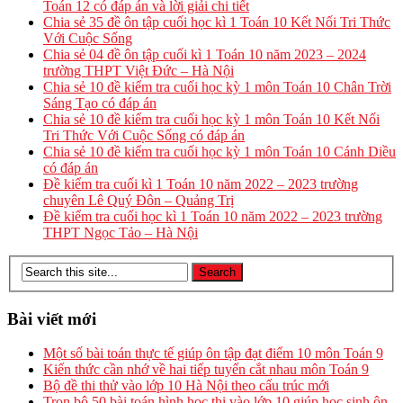
Toán 12 có đáp án và lời giải chi tiết
Chia sẻ 35 đề ôn tập cuối học kì 1 Toán 10 Kết Nối Tri Thức
Với Cuộc Sống
Chia sẻ 04 đề ôn tập cuối kì 1 Toán 10 năm 2023 – 2024
trường THPT Việt Đức – Hà Nội
Chia sẻ 10 đề kiểm tra cuối học kỳ 1 môn Toán 10 Chân Trời
Sáng Tạo có đáp án
Chia sẻ 10 đề kiểm tra cuối học kỳ 1 môn Toán 10 Kết Nối
Tri Thức Với Cuộc Sống có đáp án
Chia sẻ 10 đề kiểm tra cuối học kỳ 1 môn Toán 10 Cánh Diều
có đáp án
Đề kiểm tra cuối kì 1 Toán 10 năm 2022 – 2023 trường
chuyên Lê Quý Đôn – Quảng Trị
Đề kiểm tra cuối học kì 1 Toán 10 năm 2022 – 2023 trường
THPT Ngọc Tảo – Hà Nội
Bài viết mới
Một số bài toán thực tế giúp ôn tập đạt điểm 10 môn Toán 9
Kiến thức cần nhớ về hai tiếp tuyến cắt nhau môn Toán 9
Bộ đề thi thử vào lớp 10 Hà Nội theo cấu trúc mới
Trọn bộ 50 bài toán hình học thi vào lớp 10 giúp học sinh ôn