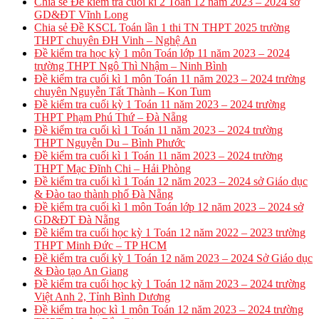
Chia sẻ Đề kiểm tra cuối kì 2 Toán 12 năm 2023 – 2024 sở
GD&ĐT Vĩnh Long
Chia sẻ Đề KSCL Toán lần 1 thi TN THPT 2025 trường
THPT chuyên ĐH Vinh – Nghệ An
Đề kiểm tra học kỳ 1 môn Toán lớp 11 năm 2023 – 2024
trường THPT Ngô Thì Nhậm – Ninh Bình
Đề kiểm tra cuối kì 1 môn Toán 11 năm 2023 – 2024 trường
chuyên Nguyễn Tất Thành – Kon Tum
Đề kiểm tra cuối kỳ 1 Toán 11 năm 2023 – 2024 trường
THPT Phạm Phú Thứ – Đà Nẵng
Đề kiểm tra cuối kì 1 Toán 11 năm 2023 – 2024 trường
THPT Nguyễn Du – Bình Phước
Đề kiểm tra cuối kì 1 Toán 11 năm 2023 – 2024 trường
THPT Mạc Đĩnh Chi – Hải Phòng
Đề kiểm tra cuối kì 1 Toán 12 năm 2023 – 2024 sở Giáo dục
& Đào tao thành phố Đà Nẵng
Đề kiểm tra cuối kì 1 môn Toán lớp 12 năm 2023 – 2024 sở
GD&ĐT Đà Nẵng
Đề kiểm tra cuối học kỳ 1 Toán 12 năm 2022 – 2023 trường
THPT Minh Đức – TP HCM
Đề kiểm tra cuối kỳ 1 Toán 12 năm 2023 – 2024 Sở Giáo dục
& Đào tạo An Giang
Đề kiểm tra cuối học kỳ 1 Toán 12 năm 2023 – 2024 trường
Việt Anh 2, Tỉnh Bình Dương
Đề kiểm tra học kì 1 môn Toán 12 năm 2023 – 2024 trường