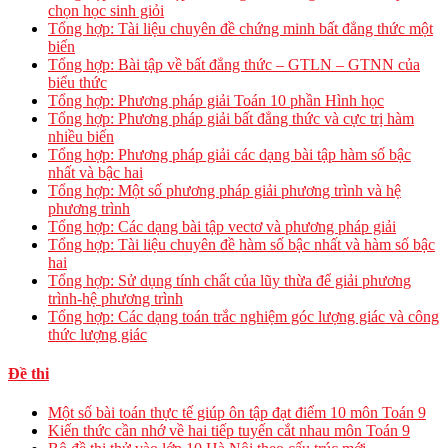
chọn học sinh giỏi
Tổng hợp: Tài liệu chuyên đề chứng minh bất đẳng thức một
biến
Tổng hợp: Bài tập về bất đẳng thức – GTLN – GTNN của
biểu thức
Tổng hợp: Phương pháp giải Toán 10 phần Hình học
Tổng hợp: Phương pháp giải bất đẳng thức và cực trị hàm
nhiều biến
Tổng hợp: Phương pháp giải các dạng bài tập hàm số bậc
nhất và bậc hai
Tổng hợp: Một số phương pháp giải phương trình và hệ
phương trình
Tổng hợp: Các dạng bài tập vectơ và phương pháp giải
Tổng hợp: Tài liệu chuyên đề hàm số bậc nhất và hàm số bậc
hai
Tổng hợp: Sử dụng tính chất của lũy thừa để giải phương
trình-hệ phương trình
Tổng hợp: Các dạng toán trắc nghiệm góc lượng giác và công
thức lượng giác
Đề thi
Một số bài toán thực tế giúp ôn tập đạt điểm 10 môn Toán 9
Kiến thức cần nhớ về hai tiếp tuyến cắt nhau môn Toán 9