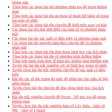
lượng giác
Tổng hợp các dạng bài tập phương pháp toạ độ trong không
gian
Tổng hợp các dạng bài tập áp dụng kĩ thuật thế hằng số trong
bài toán số phức
Tổng hợp các dạng bài tập chuyên đề khối tròn xoay cơ bản
Các dạng bài tập tính đơn điệu của hàm số và phương pháp
giải
Các dạng bài tập xác suất có điều kiện và phương pháp giải
Các dạng bài tập nguyên hàm theo chuyên đề và phương
pháp giải
Tổng hợp các dạng bài tập ứng dụng hình học của tích phân
Tổng hợp các dạng bài tập về phương trình đường thẳng
Tổng hợp dạng toán thực tế hình học không gian thường gặp
Tuyển tập bài tập trắc nghiệm cực trị hình học trong số phức
Tuyển chọn bài tập trắc nghiệm chuyên đề xác suất có điều
kiện
Bài tập các số đặc trưng đo mức độ phân tán cho mẫu số liệu
ghép nhóm
Tuyển chọn bài tập chuyên đề ứng dụng hình học của tích
phân
Bài tập trắc nghiệm chuyên đề Vectơ – Hệ trục tọa độ trong
không gian
Tuyển chọn bài tập trắc nghiệm hàm số Lũy thừa – hàm số
Mũ – hàm số Lôgarit