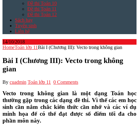
Đề thi Toán 10
Đề thi Toán 11
Đề thi Toán 12
Sách hay
Tuyển sinh
Liên hệ
14/10/2018
Home
Toán lớp 11
Bài I (Chương III): Vecto trong không gian
Bài I (Chương III): Vecto trong không
gian
By
cuadmin
Toán lớp 11
0 Comments
Vecto trong không gian là một dạng Toán học
thường gặp trong các dạng đề thi. Vì thế các em học
sinh cần nắm chắc kiến thức cần nhớ và các ví dụ
minh họa để có thể đạt được số điểm tối đa cho
phần môn này.