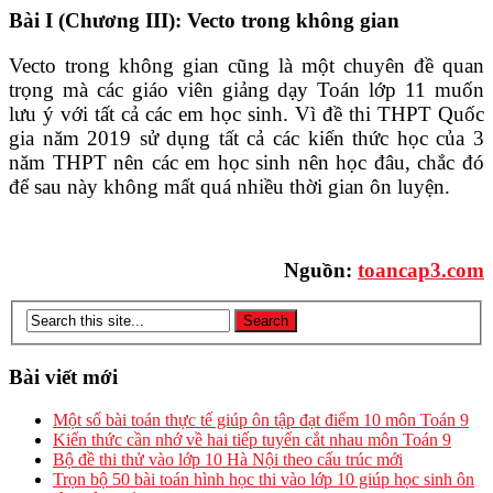
Bài I (Chương III): Vecto trong không gian
Vecto trong không gian cũng là một chuyên đề quan
trọng mà các giáo viên giảng dạy Toán lớp 11 muốn
lưu ý với tất cả các em học sinh. Vì đề thi THPT Quốc
gia năm 2019 sử dụng tất cả các kiến thức học của 3
năm THPT nên các em học sinh nên học đâu, chắc đó
để sau này không mất quá nhiều thời gian ôn luyện.
Nguồn:
toancap3.com
Bài viết mới
Một số bài toán thực tế giúp ôn tập đạt điểm 10 môn Toán 9
Kiến thức cần nhớ về hai tiếp tuyến cắt nhau môn Toán 9
Bộ đề thi thử vào lớp 10 Hà Nội theo cấu trúc mới
Trọn bộ 50 bài toán hình học thi vào lớp 10 giúp học sinh ôn