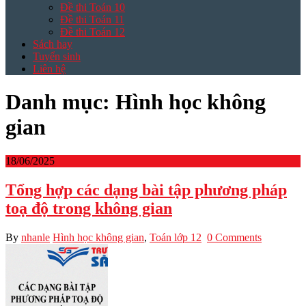
Đề thi Toán 10
Đề thi Toán 11
Đề thi Toán 12
Sách hay
Tuyển sinh
Liên hệ
Danh mục:
Hình học không
gian
18/06/2025
Tổng hợp các dạng bài tập phương pháp
toạ độ trong không gian
By
nhanle
Hình học không gian
,
Toán lớp 12
0 Comments