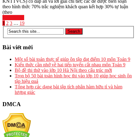
KNTTVCS) có đáp án và lời giải chi tiết; các đề được biên soạn
theo hình thức 70% trắc nghiệm khách quan kết hợp 30% tự luận
(theo
Read More
Phân
1
2
3
…
19
trang
bài
Bài viết mới
viết
Một số bài toán thực tế giúp ôn tập đạt điểm 10 môn Toán 9
Kiến thức cần nhớ về hai tiếp tuyến cắt nhau môn Toán 9
Bộ đề thi thử vào lớp 10 Hà Nội theo cấu trúc mới
Trọn bộ 50 bài toán hình học thi vào lớp 10 giúp học sinh ôn
tập hiệu quả
Tổng hợp các dạng bài tập tích phân hàm hữu tỉ và hàm
lượng giác
DMCA