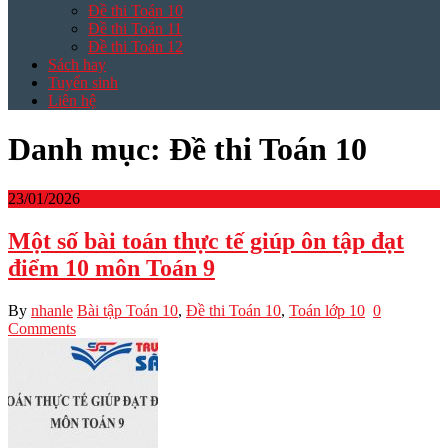
Đề thi Toán 10
Đề thi Toán 11
Đề thi Toán 12
Sách hay
Tuyển sinh
Liên hệ
Danh mục:
Đề thi Toán 10
23/01/2026
Một số bài toán thực tế giúp ôn tập đạt
điểm 10 môn Toán 9
By
nhanle
Bài tập Toán 10
,
Đề thi Toán 10
,
Toán lớp 10
0
Comments