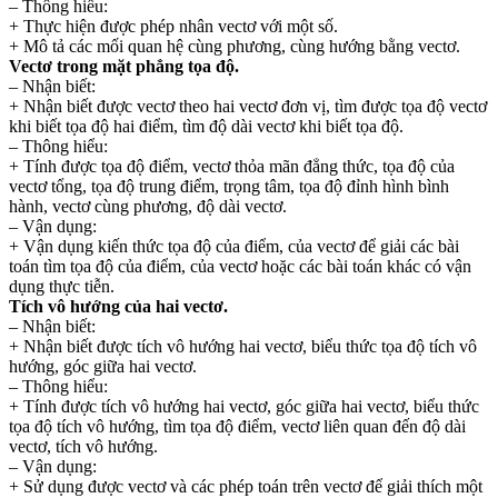
– Thông hiểu:
+ Thực hiện được phép nhân vectơ với một số.
+ Mô tả các mối quan hệ cùng phương, cùng hướng bằng vectơ.
Vectơ trong mặt phẳng tọa độ.
– Nhận biết:
+ Nhận biết được vectơ theo hai vectơ đơn vị, tìm được tọa độ vectơ
khi biết tọa độ hai điểm, tìm độ dài vectơ khi biết tọa độ.
– Thông hiểu:
+ Tính được tọa độ điểm, vectơ thỏa mãn đẳng thức, tọa độ của
vectơ tổng, tọa độ trung điểm, trọng tâm, tọa độ đỉnh hình bình
hành, vectơ cùng phương, độ dài vectơ.
– Vận dụng:
+ Vận dụng kiến thức tọa độ của điểm, của vectơ để giải các bài
toán tìm tọa độ của điểm, của vectơ hoặc các bài toán khác có vận
dụng thực tiễn.
Tích vô hướng của hai vectơ.
– Nhận biết:
+ Nhận biết được tích vô hướng hai vectơ, biểu thức tọa độ tích vô
hướng, góc giữa hai vectơ.
– Thông hiểu:
+ Tính được tích vô hướng hai vectơ, góc giữa hai vectơ, biểu thức
tọa độ tích vô hướng, tìm tọa độ điểm, vectơ liên quan đến độ dài
vectơ, tích vô hướng.
– Vận dụng:
+ Sử dụng được vectơ và các phép toán trên vectơ để giải thích một