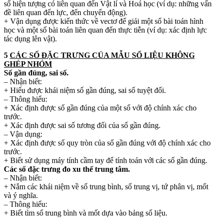
số hiện tượng có liên quan đến Vật lí và Hoá học (ví dụ: những vấn
đề liên quan đến lực, đến chuyển động).
+ Vận dụng được kiến thức về vectơ để giải một số bài toán hình
học và một số bài toán liên quan đến thực tiễn (ví dụ: xác định lực
tác dụng lên vật).
5
CÁC SỐ ĐẶC TRƯNG CỦA MẪU SỐ LIỆU KHÔNG
GHÉP NHÓM
Số gần đúng, sai số.
– Nhận biết:
+ Hiểu được khái niệm số gần đúng, sai số tuyệt đối.
– Thông hiểu:
+ Xác định được số gần đúng của một số với độ chính xác cho
trước.
+ Xác định được sai số tương đối của số gần đúng.
– Vận dụng:
+ Xác định được số quy tròn của số gần đúng với độ chính xác cho
trước.
+ Biết sử dụng máy tính cầm tay để tính toán với các số gần đúng.
Các số đặc trưng đo xu thế trung tâm.
– Nhận biết:
+ Nắm các khái niệm về số trung bình, số trung vị, tứ phân vị, mốt
và ý nghĩa.
– Thông hiểu:
+ Biết tìm số trung bình và mốt dựa vào bảng số liệu.