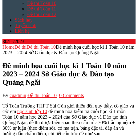
Đề thi Toán 10
Đề thi Toán 11
Đề thi Toán 12
Sách hay
Tuyển sinh
Liên hệ
30/11/2023
Home
Đề thi
Đề thi Toán 10
Đề minh họa cuối học kì 1 Toán 10 năm
2023 – 2024 Sở Giáo dục & Đào tạo Quảng Ngãi
Đề minh họa cuối học kì 1 Toán 10 năm
2023 – 2024 Sở Giáo dục & Đào tạo
Quảng Ngãi
By
cuadmin
Đề thi Toán 10
0 Comments
Tổ Toán Trường THPT Sài Gòn giới thiệu đến quý thầy, cô giáo và
các em
học sinh lớp 10
đề minh họa kiểm tra cuối học kì 1 môn
Toán 10 năm học 2023 – 2024 của Sở Giáo dục và Đào tạo tỉnh
Quảng Ngãi; đề thi được biên soạn theo cấu trúc 70% trắc nghiệm +
30% tự luận (theo điểm số), có ma trận, bảng đặc tả, đáp án và
hướng dẫn chấm điểm, chi tiết cấu trúc đề như sau