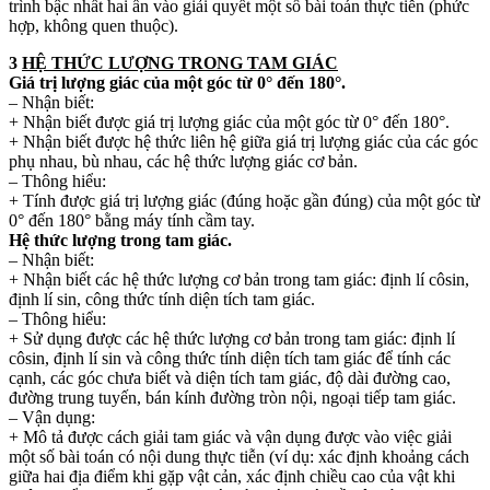
trình bậc nhất hai ẩn vào giải quyết một số bài toán thực tiễn (phức
hợp, không quen thuộc).
3
HỆ THỨC LƯỢNG TRONG TAM GIÁC
Giá trị lượng giác của một góc từ 0° đến 180°.
– Nhận biết:
+ Nhận biết được giá trị lượng giác của một góc từ 0° đến 180°.
+ Nhận biết được hệ thức liên hệ giữa giá trị lượng giác của các góc
phụ nhau, bù nhau, các hệ thức lượng giác cơ bản.
– Thông hiểu:
+ Tính được giá trị lượng giác (đúng hoặc gần đúng) của một góc từ
0° đến 180° bằng máy tính cầm tay.
Hệ thức lượng trong tam giác.
– Nhận biết:
+ Nhận biết các hệ thức lượng cơ bản trong tam giác: định lí côsin,
định lí sin, công thức tính diện tích tam giác.
– Thông hiểu:
+ Sử dụng được các hệ thức lượng cơ bản trong tam giác: định lí
côsin, định lí sin và công thức tính diện tích tam giác để tính các
cạnh, các góc chưa biết và diện tích tam giác, độ dài đường cao,
đường trung tuyến, bán kính đường tròn nội, ngoại tiếp tam giác.
– Vận dụng:
+ Mô tả được cách giải tam giác và vận dụng được vào việc giải
một số bài toán có nội dung thực tiễn (ví dụ: xác định khoảng cách
giữa hai địa điểm khi gặp vật cản, xác định chiều cao của vật khi