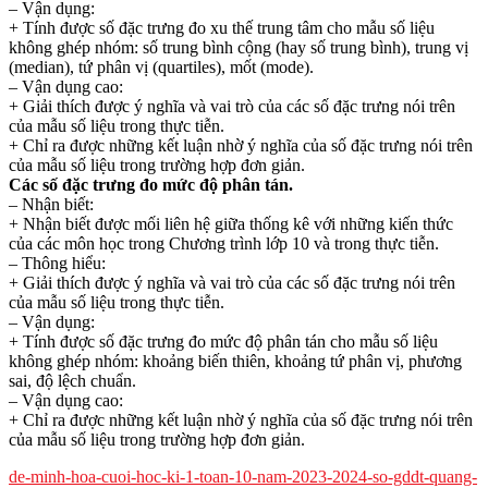
– Vận dụng:
+ Tính được số đặc trưng đo xu thế trung tâm cho mẫu số liệu
không ghép nhóm: số trung bình cộng (hay số trung bình), trung vị
(median), tứ phân vị (quartiles), mốt (mode).
– Vận dụng cao:
+ Giải thích được ý nghĩa và vai trò của các số đặc trưng nói trên
của mẫu số liệu trong thực tiễn.
+ Chỉ ra được những kết luận nhờ ý nghĩa của số đặc trưng nói trên
của mẫu số liệu trong trường hợp đơn giản.
Các số đặc trưng đo mức độ phân tán.
– Nhận biết:
+ Nhận biết được mối liên hệ giữa thống kê với những kiến thức
của các môn học trong Chương trình lớp 10 và trong thực tiễn.
– Thông hiểu:
+ Giải thích được ý nghĩa và vai trò của các số đặc trưng nói trên
của mẫu số liệu trong thực tiễn.
– Vận dụng:
+ Tính được số đặc trưng đo mức độ phân tán cho mẫu số liệu
không ghép nhóm: khoảng biến thiên, khoảng tứ phân vị, phương
sai, độ lệch chuẩn.
– Vận dụng cao:
+ Chỉ ra được những kết luận nhờ ý nghĩa của số đặc trưng nói trên
của mẫu số liệu trong trường hợp đơn giản.
de-minh-hoa-cuoi-hoc-ki-1-toan-10-nam-2023-2024-so-gddt-quang-