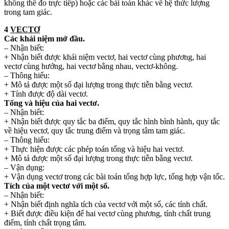
không thể đo trực tiếp) hoặc các bài toán khác về hệ thức lượng
trong tam giác.
4
VECTƠ
Các khái niệm mở đầu.
– Nhận biết:
+ Nhận biết được khái niệm vectơ, hai vectơ cùng phương, hai
vectơ cùng hướng, hai vectơ bằng nhau, vectơ-không.
– Thông hiểu:
+ Mô tả được một số đại lượng trong thực tiễn bằng vectơ.
+ Tính được độ dài vectơ.
Tổng và hiệu của hai vectơ.
– Nhận biết:
+ Nhận biết được quy tắc ba điểm, quy tắc hình bình hành, quy tắc
về hiệu vectơ, quy tắc trung điểm và trọng tâm tam giác.
– Thông hiểu:
+ Thực hiện được các phép toán tổng và hiệu hai vectơ.
+ Mô tả được một số đại lượng trong thực tiễn bằng vectơ.
– Vận dụng:
+ Vận dụng vectơ trong các bài toán tổng hợp lực, tổng hợp vận tốc.
Tích của một vectơ với một số.
– Nhận biết:
+ Nhận biết định nghĩa tích của vectơ với một số, các tính chất.
+ Biết được điều kiện để hai vectơ cùng phương, tính chất trung
điểm, tính chất trọng tâm.