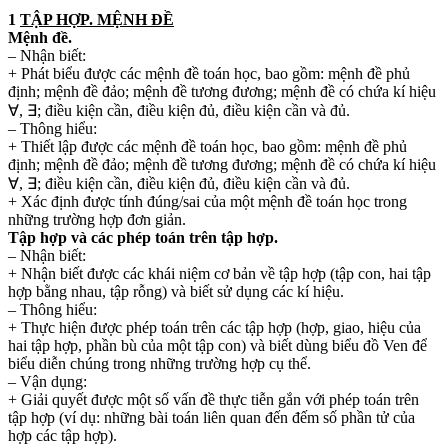
1
TẬP HỢP. MỆNH ĐỀ
Mệnh đề.
– Nhận biết:
+ Phát biểu được các mệnh đề toán học, bao gồm: mệnh đề phủ
định; mệnh đề đảo; mệnh đề tương đương; mệnh đề có chứa kí hiệu
∀, ∃; điều kiện cần, điều kiện đủ, điều kiện cần và đủ.
– Thông hiểu:
+ Thiết lập được các mệnh đề toán học, bao gồm: mệnh đề phủ
định; mệnh đề đảo; mệnh đề tương đương; mệnh đề có chứa kí hiệu
∀, ∃; điều kiện cần, điều kiện đủ, điều kiện cần và đủ.
+ Xác định được tính đúng/sai của một mệnh đề toán học trong
những trường hợp đơn giản.
Tập hợp và các phép toán trên tập hợp.
– Nhận biết:
+ Nhận biết được các khái niệm cơ bản về tập hợp (tập con, hai tập
hợp bằng nhau, tập rỗng) và biết sử dụng các kí hiệu.
– Thông hiểu:
+ Thực hiện được phép toán trên các tập hợp (hợp, giao, hiệu của
hai tập hợp, phần bù của một tập con) và biết dùng biểu đồ Ven để
biểu diễn chúng trong những trường hợp cụ thể.
– Vận dụng:
+ Giải quyết được một số vấn đề thực tiễn gắn với phép toán trên
tập hợp (ví dụ: những bài toán liên quan đến đếm số phần tử của
hợp các tập hợp).