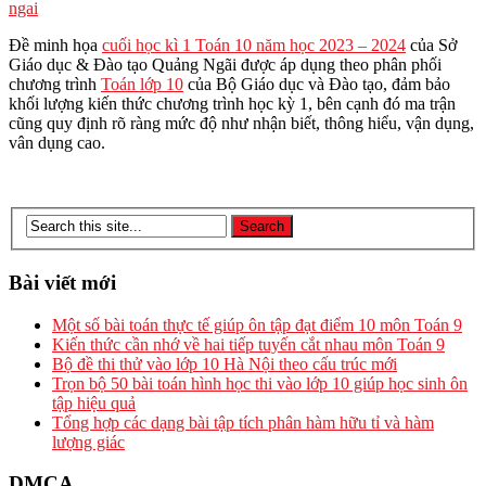
ngai
Đề minh họa
cuối học kì 1 Toán 10 năm học 2023 – 2024
của Sở
Giáo dục & Đào tạo Quảng Ngãi được áp dụng theo phân phối
chương trình
Toán lớp 10
của Bộ Giáo dục và Đào tạo, đảm bảo
khối lượng kiến thức chương trình học kỳ 1, bên cạnh đó ma trận
cũng quy định rõ ràng mức độ như nhận biết, thông hiểu, vận dụng,
vân dụng cao.
Bài viết mới
Một số bài toán thực tế giúp ôn tập đạt điểm 10 môn Toán 9
Kiến thức cần nhớ về hai tiếp tuyến cắt nhau môn Toán 9
Bộ đề thi thử vào lớp 10 Hà Nội theo cấu trúc mới
Trọn bộ 50 bài toán hình học thi vào lớp 10 giúp học sinh ôn
tập hiệu quả
Tổng hợp các dạng bài tập tích phân hàm hữu tỉ và hàm
lượng giác
DMCA