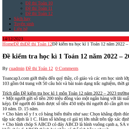
Đề thi Toán 10
Đề thi Toán 11
Đề thi Toán 12
Sách hay
Tuyển sinh
Liên hệ
14/12/2023
Home
Đề thi
Đề thi Toán 12
Đề kiểm tra học kì 1 Toán 12 năm 202
Đề kiểm tra học kì 1 Toán 12 năm 2022 
By
cuadmin
Đề thi Toán 12
0 Comments
Toancap3.com giới thiệu đến quý thầy, cô giáo và các em học sinh 
103 gồm 04 trang với 50 câu hỏi và bài toán dạng trắc nghiệm, thời gi
Trích dẫn Đề kiểm tra học kì 1 môn Toán 12 năm 2022 – 2023 tr
+ Một người gửi số tiền 200 triệu đồng vào một ngân hàng với lãi suấ
kép). Để người đó lãnh được số tiền 450 triệu thì người đó cần gửi t
10 năm. D. 15 năm.
+ Cho hàm số y f x có bảng biến thiên như sau: Chọn khẳng định đúng t
tập xác định là 1 C. Hàm số không có giá trị lớn nhất trên tập xác định
+ Cho hình chóp S ABCD có đáy ABCD là hình vuông cạnh a, SA vu