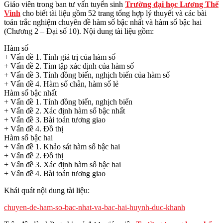
Giáo viên trong ban tư vấn tuyển sinh
Trường đại học Lương Thế
Vinh
cho biết tài liệu gồm 52 trang tổng hợp lý thuyết và các bài
toán trắc nghiệm chuyên đề hàm số bậc nhất và hàm số bậc hai
(Chương 2 – Đại số 10). Nội dung tài liệu gồm:
Hàm số
+ Vấn đề 1. Tính giá trị của hàm số
+ Vấn đề 2. Tìm tập xác định của hàm số
+ Vấn đề 3. Tính đồng biến, nghịch biến của hàm số
+ Vấn đề 4. Hàm số chẵn, hàm số lẻ
Hàm số bậc nhất
+ Vấn đề 1. Tính đồng biến, nghịch biến
+ Vấn đề 2. Xác định hàm số bậc nhất
+ Vấn đề 3. Bài toán tương giao
+ Vấn đề 4. Đồ thị
Hàm số bậc hai
+ Vấn đề 1. Khảo sát hàm số bậc hai
+ Vấn đề 2. Đồ thị
+ Vấn đề 3. Xác định hàm số bậc hai
+ Vấn đề 4. Bài toán tương giao
Khái quát nội dung tài liệu:
chuyen-de-ham-so-bac-nhat-va-bac-hai-huynh-duc-khanh