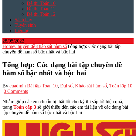
Đề thi Toán 10
Đề thi Toán 11
Đề thi Toán 12
Sách hay
Tuyển sinh
Liên hệ
28/05/2022
Home
Chuyên đề
Khảo sát hàm số
Tổng hợp: Các dạng bài tập
chuyên đề hàm số bậc nhất và bậc hai
Tổng hợp: Các dạng bài tập chuyên đề
hàm số bậc nhất và bậc hai
By
cuadmin
Bài tập Toán 10
,
Đại số
,
Khảo sát hàm số
,
Toán lớp 10
0 Comments
Nhằm giúp các em chuẩn bị thật tốt cho kỳ thi sắp tới hiệu quả,
trang
Toán cấp 3
sẽ giới thiệu đến các em tài liệu về các dạng bài
tập chuyên đề hàm số bậc nhất và bậc hai