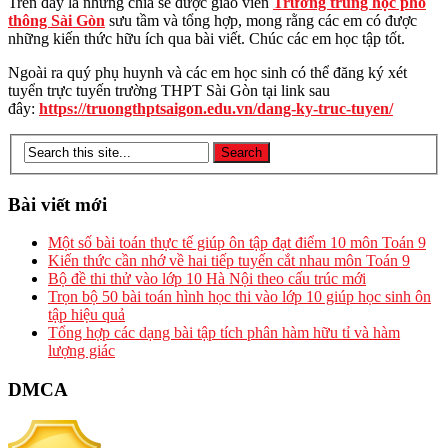
Trên đây là những chia sẻ được giáo viên
Trường trung học phổ
thông Sài Gòn
sưu tầm và tổng hợp, mong rằng các em có được
những kiến thức hữu ích qua bài viết. Chúc các em học tập tốt.
Ngoài ra quý phụ huynh và các em học sinh có thể đăng ký xét
tuyển trực tuyến trường THPT Sài Gòn tại link sau
đây:
https://truongthptsaigon.edu.vn/dang-ky-truc-tuyen/
Bài viết mới
Một số bài toán thực tế giúp ôn tập đạt điểm 10 môn Toán 9
Kiến thức cần nhớ về hai tiếp tuyến cắt nhau môn Toán 9
Bộ đề thi thử vào lớp 10 Hà Nội theo cấu trúc mới
Trọn bộ 50 bài toán hình học thi vào lớp 10 giúp học sinh ôn
tập hiệu quả
Tổng hợp các dạng bài tập tích phân hàm hữu tỉ và hàm
lượng giác
DMCA