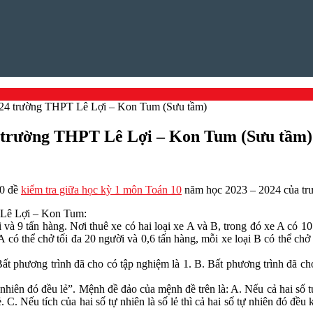
024 trường THPT Lê Lợi – Kon Tum (Sưu tầm)
4 trường THPT Lê Lợi – Kon Tum (Sưu tầm)
10 đề
kiểm tra giữa học kỳ 1 môn Toán 10
năm học 2023 – 2024 của tr
 Lê Lợi – Kon Tum:
à 9 tấn hàng. Nơi thuê xe có hai loại xe A và B, trong đó xe A có 10 
 A có thể chở tối đa 20 người và 0,6 tấn hàng, mỗi xe loại B có thể chở
ất phương trình đã cho có tập nghiệm là 1. B. Bất phương trình đã c
 nhiên đó đều lẻ”. Mệnh đề đảo của mệnh đề trên là: A. Nếu cả hai số tự 
ẻ. C. Nếu tích của hai số tự nhiên là số lẻ thì cả hai số tự nhiên đó đều