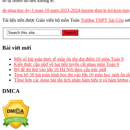
số tự nhiên đó đều không lẻ.
de-giua-hoc-ky-1-toan-10-nam-2023-2024-truong-thpt-le-loi-kon-tum
Tài liệu trên được Giáo viên bộ môn Toán
Trường THPT Sài Gòn
sưu
Bài viết mới
Một số bài toán thực tế giúp ôn tập đạt điểm 10 môn Toán 9
Kiến thức cần nhớ về hai tiếp tuyến cắt nhau môn Toán 9
Bộ đề thi thử vào lớp 10 Hà Nội theo cấu trúc mới
Trọn bộ 50 bài toán hình học thi vào lớp 10 giúp học sinh ôn t
Tổng hợp các dạng bài tập tích phân hàm hữu tỉ và hàm lượng 
DMCA