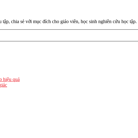
 tập, chia sẻ với mục đích cho giáo viên, học sinh nghiên cứu học tập.
ập hiệu quả
giác