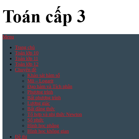
Skip
to
content
Menu
Trang chủ
Toán lớp 10
Toán lớp 11
Toán lớp 12
Chuyên đề
Khảo sát hàm số
Mũ – Logarit
Đạo hàm và Tích phân
Phương trình
Bất phương trình
Lượng giác
Bất đẳng thức
Tổ hợp và nhị thức Newton
Số phức
Hình học phẳng
Hình học không gian
Đề thi