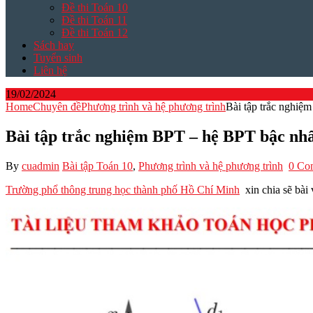
Đề thi Toán 10
Đề thi Toán 11
Đề thi Toán 12
Sách hay
Tuyển sinh
Liên hệ
19/02/2024
Home
Chuyên đề
Phương trình và hệ phương trình
Bài tập trắc nghiệ
Bài tập trắc nghiệm BPT – hệ BPT bậc nhấ
By
cuadmin
Bài tập Toán 10
,
Phương trình và hệ phương trình
0 Co
Trường phổ thông trung học thành phố Hồ Chí Minh
xin chia sẽ bài