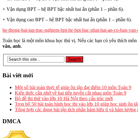
+ Vận dụng BPT – hệ BPT bậc nhất hai ẩn (phần 1 – phần 6).
+ Vận dụng cao BPT – hệ BPT bậc nhất hai ẩn (phần 1 – phần 6).
he-thong-bai-tap-trac-nghiem-bpt-he-bpt-bac-nhat-hai-an-co-ban-van
Toán học là một môn khoa học thú vị. Nếu các bạn có yêu thích môn 
văn, anh
.
Bài viết mới
Một số bài toán thực tế giúp ôn tập đạt điểm 10 môn Toán 9
Kiến thức cần nhớ về hai tiếp tuyến cắt nhau môn Toán 9
Bộ đề thi thử vào lớp 10 Hà Nội theo cấu trúc mới
Trọn bộ 50 bài toán hình học thi vào lớp 10 giúp học sinh ôn t
Tổng hợp các dạng bài tập tích phân hàm hữu tỉ và hàm lượng 
DMCA