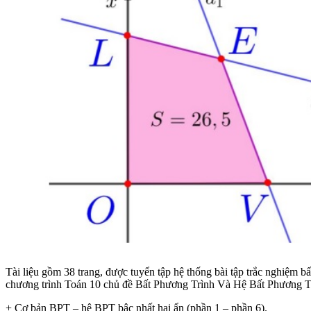
Tài liệu gồm 38 trang, được tuyển tập hệ thống bài tập trắc nghiệm b
chương trình Toán 10 chủ đề Bất Phương Trình Và Hệ Bất Phương T
+ Cơ bản BPT – hệ BPT bậc nhất hai ẩn (phần 1 – phần 6).