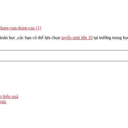
-dung-van-dung-cao (1)
toán học ,các bạn có thể lựa chọn
tuyển sinh lớp 10
tại trường trung h
ập hiệu quả
giác