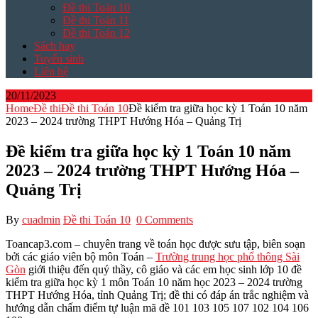
Đề thi Toán 10
Đề thi Toán 11
Đề thi Toán 12
Sách hay
Tuyển sinh
Liên hệ
20/11/2023
Home
Đề thi
Đề thi Toán 10
Đề kiểm tra giữa học kỳ 1 Toán 10 năm
2023 – 2024 trường THPT Hướng Hóa – Quảng Trị
Đề kiểm tra giữa học kỳ 1 Toán 10 năm
2023 – 2024 trường THPT Hướng Hóa –
Quảng Trị
By
cuadmin
Đề thi Toán 10
0 Comments
Toancap3.com – chuyên trang về toán học được sưu tập, biên soạn
bởi các giáo viên bộ môn Toán –
Trường trung học phổ thông Sài
Gòn
giới thiệu đến quý thầy, cô giáo và các em học sinh lớp 10 đề
kiểm tra giữa học kỳ 1 môn Toán 10 năm học 2023 – 2024 trường
THPT Hướng Hóa, tỉnh Quảng Trị; đề thi có đáp án trắc nghiệm và
hướng dẫn chấm điểm tự luận mã đề 101 103 105 107 102 104 106