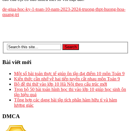
de-giua-hoc-ky-1-toan-10-nam-2023-2024-truong-thpt-huong-hoa-
quang-tri
Bài viết mới
Một số bài toán thực tế giúp ôn tập đạt điểm 10 môn Toán 9
Kiến thức cần nhớ về hai tiếp tuyến cắt nhau môn Toán 9
Bộ đề thi thử vào lớp 10 Hà Nội theo cấu trúc mới
Trọn bộ 50 bài toán hình học thi vào lớp 10 giúp học sinh ôn
tập hiệu quả
Tổng hợp các dạng bài tập tích phân hàm hữu tỉ và hàm
lượng giác
DMCA