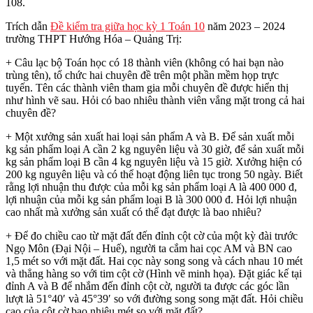
108.
Trích dẫn
Đề kiểm tra giữa học kỳ 1 Toán 10
năm 2023 – 2024
trường THPT Hướng Hóa – Quảng Trị:
+ Câu lạc bộ Toán học có 18 thành viên (không có hai bạn nào
trùng tên), tổ chức hai chuyên đề trên một phần mềm họp trực
tuyến. Tên các thành viên tham gia mỗi chuyên đề được hiển thị
như hình vẽ sau. Hỏi có bao nhiêu thành viên vắng mặt trong cả hai
chuyên đề?
+ Một xưởng sản xuất hai loại sản phẩm A và B. Để sản xuất mỗi
kg sản phẩm loại A cần 2 kg nguyên liệu và 30 giờ, để sản xuất mỗi
kg sản phẩm loại B cần 4 kg nguyên liệu và 15 giờ. Xưởng hiện có
200 kg nguyên liệu và có thể hoạt động liên tục trong 50 ngày. Biết
rằng lợi nhuận thu được của mỗi kg sản phẩm loại A là 400 000 đ,
lợi nhuận của mỗi kg sản phẩm loại B là 300 000 đ. Hỏi lợi nhuận
cao nhất mà xưởng sản xuất có thể đạt được là bao nhiêu?
+ Để đo chiều cao từ mặt đất đến đỉnh cột cờ của một kỳ đài trước
Ngọ Môn (Đại Nội – Huế), người ta cắm hai cọc AM và BN cao
1,5 mét so với mặt đất. Hai cọc này song song và cách nhau 10 mét
và thẳng hàng so với tim cột cờ (Hình vẽ minh họa). Đặt giác kế tại
đỉnh A và B để nhắm đến đỉnh cột cờ, người ta được các góc lần
lượt là 51°40′ và 45°39′ so với đường song song mặt đất. Hỏi chiều
cao của cột cờ bao nhiêu mét so với mặt đất?