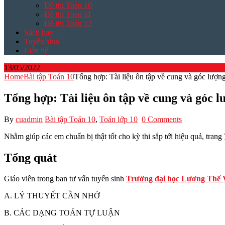
Đề thi Toán 10
Đề thi Toán 11
Đề thi Toán 12
Sách hay
Tuyển sinh
Liên hệ
13/05/2022
Home
Bài tập Toán 10
Tổng hợp: Tài liệu ôn tập về cung và góc lượng
Tổng hợp: Tài liệu ôn tập về cung và góc l
By
cuadmin
Bài tập Toán 10
,
Toán lớp 10
0 Comments
Nhằm giúp các em chuẩn bị thật tốt cho kỳ thi sắp tới hiệu quả, trang
Tổng quát
Giáo viên trong ban tư vấn tuyển sinh
Trường đại học Lương Thế 
A. LÝ THUYẾT CẦN NHỚ
B. CÁC DẠNG TOÁN TỰ LUẬN