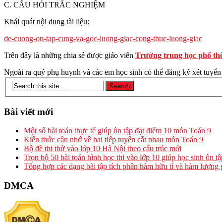
C. CÂU HỎI TRẮC NGHIỆM
Khái quát nội dung tài liệu:
de-cuong-on-tap-cung-va-goc-luong-giac-cong-thuc-luong-giac
Trên đây là những chia sẻ được giáo viên
Trường trung học phổ th
Ngoài ra quý phụ huynh và các em học sinh có thể đăng ký xét tuyển
Bài viết mới
Một số bài toán thực tế giúp ôn tập đạt điểm 10 môn Toán 9
Kiến thức cần nhớ về hai tiếp tuyến cắt nhau môn Toán 9
Bộ đề thi thử vào lớp 10 Hà Nội theo cấu trúc mới
Trọn bộ 50 bài toán hình học thi vào lớp 10 giúp học sinh ôn t
Tổng hợp các dạng bài tập tích phân hàm hữu tỉ và hàm lượng 
DMCA