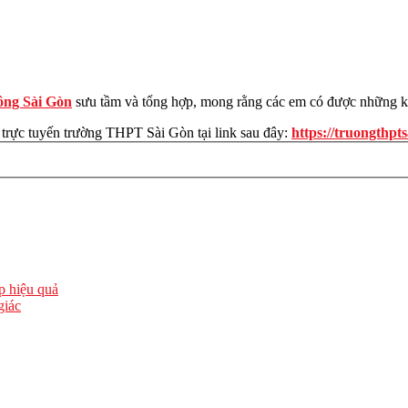
ông Sài Gòn
sưu tầm và tổng hợp, mong rằng các em có được những kiế
 trực tuyến trường THPT Sài Gòn tại link sau đây:
https://truongthpt
ập hiệu quả
giác