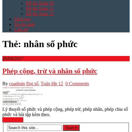
Đề thi Toán 10
Đề thi Toán 11
Đề thi Toán 12
Sách hay
Tuyển sinh
Liên hệ
Thẻ:
nhân số phức
20/04/2017
Phép cộng, trừ và nhân số phức
By
cuadmin
Đại số
,
Toán lớp 12
0 Comments
Lý thuyết số phức và phép cộng, phép trừ, phép nhân, phép chia số
phức và bài tập kèm theo.
Read More