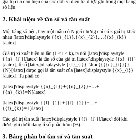
giá trị của dấu hiệu của các đơn vị điều tra được ghi trong một bảng
số liệu.
2. Khái niệm về tần số và tần suất
Một bảng số liệu, hay một mẫu có N giá nhưng chỉ có k giá trị khác
nhau [latex]\displaystyle {{x}_{1}},{{x}_{2}},…{{x}_{k}}
[/latex]
Giá trị xi xuất hiện ni lần (1 ≤ i ≤ k), ta nói [latex]\displaystyle
{{n}_{i}}[/latex] là tần số của giá trị [latex]\displaystyle {{x}_{i}}
[/latex], tỉ số [latex]\displaystyle {{f}_{i}}=\frac{{{{n}_{i}}}}
{N}[/latex] được gọi là tần suất của [latex]\displaystyle {{x}_{i}}
[/latex]. Ta phải có
[latex]\displaystyle {{n}_{1}}+{{n}_{2}}+…+
{{n}_{k}}=N[/latex],
[latex]\displaystyle {{f}_{1}}+{{f}_{2}}+…+
{{f}_{k}}=1[/latex]
Các giá trị tần suất [latex]\displaystyle {{f}_{i}}[/latex] đôi khi
được ghi dưới dạng tỉ số phần trăm (%).
3. Bảng phân bố tần số và tần suất