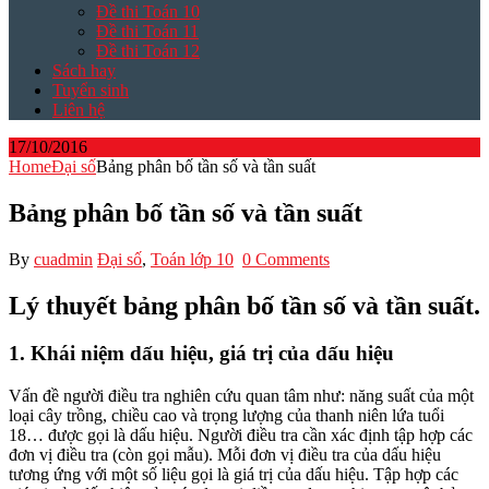
Đề thi Toán 10
Đề thi Toán 11
Đề thi Toán 12
Sách hay
Tuyển sinh
Liên hệ
17/10/2016
Home
Đại số
Bảng phân bố tần số và tần suất
Bảng phân bố tần số và tần suất
By
cuadmin
Đại số
,
Toán lớp 10
0 Comments
Lý thuyết bảng phân bố tần số và tần suất.
1. Khái niệm dấu hiệu, giá trị của dấu hiệu
Vấn đề người điều tra nghiên cứu quan tâm như: năng suất của một
loại cây trồng, chiều cao và trọng lượng của thanh niên lứa tuổi
18… được gọi là dấu hiệu. Người điều tra cần xác định tập hợp các
đơn vị điều tra (còn gọi mẫu). Mỗi đơn vị điều tra của dấu hiệu
tương ứng với một số liệu gọi là giá trị của dấu hiệu. Tập hợp các