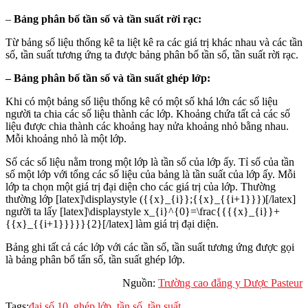
–
Bảng phân bố tần số và tần suất rời rạc:
Từ bảng số liệu thống kê ta liệt kê ra các giá trị khác nhau và các tần
số, tần suất tương ứng ta được bảng phân bố tần số, tần suất rời rạc.
– Bảng phân bố tần số và tần suất ghép lớp:
Khi có một bảng số liệu thống kê có một số khá lớn các số liệu
người ta chia các số liệu thành các lớp. Khoảng chứa tất cả các số
liệu được chia thành các khoảng hay nửa khoảng nhỏ bằng nhau.
Mỗi khoảng nhỏ là một lớp.
Số các số liệu nằm trong một lớp là tần số của lớp ấy. Tỉ số của tần
số một lớp với tổng các số liệu của bảng là tần suất của lớp ấy. Mỗi
lớp ta chọn một giá trị đại diện cho các giá trị của lớp. Thường
thường lớp [latex]\displaystyle ({{x}_{i}};{{x}_{{i+1}}})[/latex]
người ta lấy [latex]\displaystyle x_{i}^{0}=\frac{{{{x}_{i}}+
{{x}_{{i+1}}}}}{2}[/latex] làm giá trị đại diện.
Bảng ghi tất cả các lớp với các tần số, tần suất tương ứng được gọi
là bảng phân bổ tấn số, tần suất ghép lớp.
Nguồn:
Trường cao đẳng y Dược Pasteur
Tags:
đại số 10
,
ghép lớp
,
tần số
,
tần suất