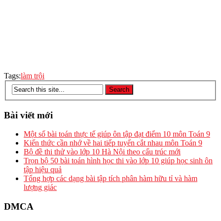
Tags:
làm trội
Bài viết mới
Một số bài toán thực tế giúp ôn tập đạt điểm 10 môn Toán 9
Kiến thức cần nhớ về hai tiếp tuyến cắt nhau môn Toán 9
Bộ đề thi thử vào lớp 10 Hà Nội theo cấu trúc mới
Trọn bộ 50 bài toán hình học thi vào lớp 10 giúp học sinh ôn
tập hiệu quả
Tổng hợp các dạng bài tập tích phân hàm hữu tỉ và hàm
lượng giác
DMCA