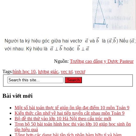
Nguồn:
Trường cao đẳng y Dược Pasteur
Tags:
hình học 10
,
lượng giác
,
vec tơ
,
vectơ
Bài viết mới
Một số bài toán thực tế giúp ôn tập đạt điểm 10 môn Toán 9
Kiến thức cần nhớ về hai tiếp tuyến cắt nhau môn Toán 9
Bộ đề thi thử vào lớp 10 Hà Nội theo cấu trúc mới
Trọn bộ 50 bài toán hình học thi vào lớp 10 giúp học sinh ôn
tập hiệu quả
Tổng hợp các dạng bài tập tích phân hàm hữu tỉ và hàm