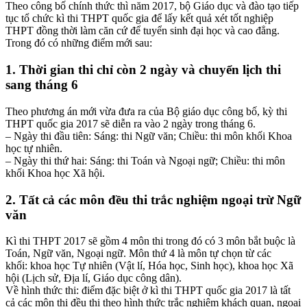
Theo công bố chính thức thì năm 2017, bộ Giáo dục và đào tạo tiếp
tục tổ chức kì thi THPT quốc gia để lấy kết quả xét tốt nghiệp
THPT đồng thời làm căn cứ để tuyển sinh đại học và cao đẳng.
Trong đó có những điểm mới sau:
1. Thời gian thi chỉ còn 2 ngày và chuyển lịch thi
sang tháng 6
Theo phương án mới vừa đưa ra của Bộ giáo dục công bố, kỳ thi
THPT quốc gia 2017 sẽ diễn ra vào 2 ngày trong tháng 6.
– Ngày thi đầu tiên: Sáng: thi Ngữ văn; Chiều: thi môn khối Khoa
học tự nhiên.
– Ngày thi thứ hai: Sáng: thi Toán và Ngoại ngữ; Chiều: thi môn
khối Khoa học Xã hội.
2. Tất cả các môn đều thi trắc nghiệm ngoại trừ Ngữ
văn
Kì thi THPT 2017 sẽ gồm 4 môn thi trong đó có 3 môn bắt buộc là
Toán, Ngữ văn, Ngoại ngữ. Môn thứ 4 là môn tự chọn từ các
khối: khoa học Tự nhiên (Vật lí, Hóa học, Sinh học), khoa học Xã
hội (Lịch sử, Địa lí, Giáo dục công dân).
Về hình thức thi: điểm đặc biệt ở kì thi THPT quốc gia 2017 là tất
cả các môn thi đều thi theo hình thức trắc nghiệm khách quan, ngoại