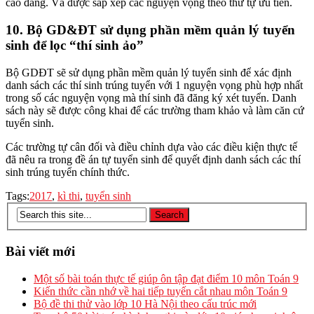
cao đẳng. Và được sắp xếp các nguyện vọng theo thứ tự ưu tiên.
10. Bộ GD&ĐT sử dụng phần mềm quản lý tuyển
sinh để lọc “thí sinh ảo”
Bộ GDĐT sẽ sử dụng phần mềm quản lý tuyển sinh để xác định
danh sách các thí sinh trúng tuyển với 1 nguyện vọng phù hợp nhất
trong số các nguyện vọng mà thí sinh đã đăng ký xét tuyển. Danh
sách này sẽ được công khai để các trường tham khảo và làm căn cứ
tuyển sinh.
Các trường tự cân đối và điều chỉnh dựa vào các điều kiện thực tế
đã nêu ra trong đề án tự tuyển sinh để quyết định danh sách các thí
sinh trúng tuyển chính thức.
Tags:
2017
,
kì thi
,
tuyển sinh
Bài viết mới
Một số bài toán thực tế giúp ôn tập đạt điểm 10 môn Toán 9
Kiến thức cần nhớ về hai tiếp tuyến cắt nhau môn Toán 9
Bộ đề thi thử vào lớp 10 Hà Nội theo cấu trúc mới