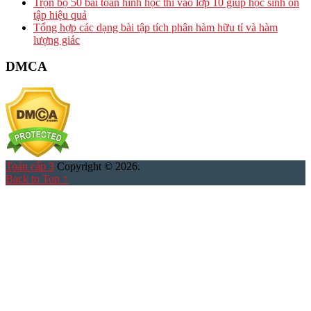
Trọn bộ 50 bài toán hình học thi vào lớp 10 giúp học sinh ôn
tập hiệu quả
Tổng hợp các dạng bài tập tích phân hàm hữu tỉ và hàm
lượng giác
DMCA
Toán cấp 3
Copyright © 2026.
Back to Top ↑