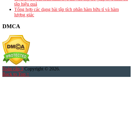
tập hiệu quả
Tổng hợp các dạng bài tập tích phân hàm hữu tỉ và hàm
lượng giác
DMCA
Toán cấp 3
Copyright © 2026.
Back to Top ↑