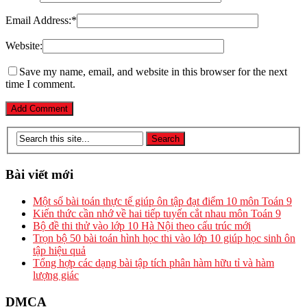
Email Address:
*
Website:
Save my name, email, and website in this browser for the next
time I comment.
Bài viết mới
Một số bài toán thực tế giúp ôn tập đạt điểm 10 môn Toán 9
Kiến thức cần nhớ về hai tiếp tuyến cắt nhau môn Toán 9
Bộ đề thi thử vào lớp 10 Hà Nội theo cấu trúc mới
Trọn bộ 50 bài toán hình học thi vào lớp 10 giúp học sinh ôn
tập hiệu quả
Tổng hợp các dạng bài tập tích phân hàm hữu tỉ và hàm
lượng giác
DMCA