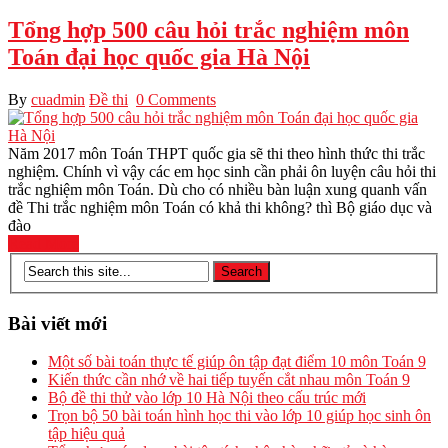
Tổng hợp 500 câu hỏi trắc nghiệm môn
Toán đại học quốc gia Hà Nội
By
cuadmin
Đề thi
0 Comments
Năm 2017 môn Toán THPT quốc gia sẽ thi theo hình thức thi trắc
nghiệm. Chính vì vậy các em học sinh cần phải ôn luyện câu hỏi thi
trắc nghiệm môn Toán. Dù cho có nhiều bàn luận xung quanh vấn
đề Thi trắc nghiệm môn Toán có khả thi không? thì Bộ giáo dục và
đào
Read More
Bài viết mới
Một số bài toán thực tế giúp ôn tập đạt điểm 10 môn Toán 9
Kiến thức cần nhớ về hai tiếp tuyến cắt nhau môn Toán 9
Bộ đề thi thử vào lớp 10 Hà Nội theo cấu trúc mới
Trọn bộ 50 bài toán hình học thi vào lớp 10 giúp học sinh ôn
tập hiệu quả