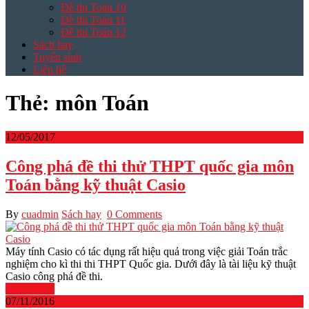
Đề thi Toán 10
Đề thi Toán 11
Đề thi Toán 12
Sách hay
Tuyển sinh
Liên hệ
Thẻ:
môn Toán
12/05/2017
Công phá đề thi thử THPT quốc gia môn
Toán bằng kỹ thuật Casio
By
cuadmin
Sách hay
0 Comments
Máy tính Casio có tác dụng rất hiệu quả trong việc giải Toán trắc
nghiệm cho kì thi thi THPT Quốc gia. Dưới đây là tài liệu kỹ thuật
Casio công phá đề thi.
Read More
07/11/2016