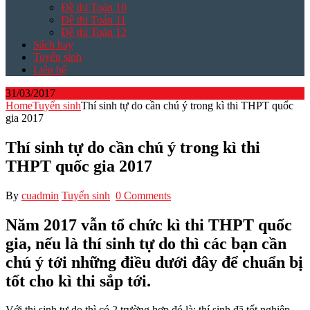
Đề thi Toán 10
Đề thi Toán 11
Đề thi Toán 12
Sách hay
Tuyển sinh
Liên hệ
31/03/2017
Home
Tuyển sinh
Thí sinh tự do cần chú ý trong kì thi THPT quốc
gia 2017
Thí sinh tự do cần chú ý trong kì thi
THPT quốc gia 2017
By
cuadmin
Tuyển sinh
0 Comments
Năm 2017 vẫn tổ chức kì thi THPT quốc
gia, nếu là thí sinh tự do thì các bạn cần
chú ý tới những điều dưới đây để chuẩn bị
tốt cho kì thi sắp tới.
Với thi sinh tự do thì có 2 trường hợp đó là: thí sinh đã tốt nghiệp