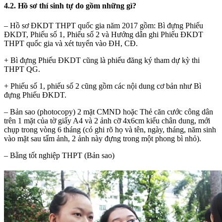
4.2. Hồ sơ thí sinh tự do gồm những gì?
– Hồ sơ ĐKDT THPT quốc gia năm 2017 gồm: Bì đựng Phiếu
ĐKDT, Phiếu số 1, Phiếu số 2 và Hướng dẫn ghi Phiếu ĐKDT
THPT quốc gia và xét tuyển vào ĐH, CĐ.
+ Bì đựng Phiếu ĐKDT cũng là phiếu đăng ký tham dự kỳ thi
THPT QG.
+ Phiếu số 1, phiếu số 2 cũng gồm các nội dung cơ bản như Bì
đựng Phiếu ĐKDT.
– Bản sao (photocopy) 2 mặt CMND hoặc Thẻ căn cước công dân
trên 1 mặt của tờ giấy A4 và 2 ảnh cỡ 4x6cm kiểu chân dung, mới
chụp trong vòng 6 tháng (có ghi rõ họ và tên, ngày, tháng, năm sinh
vào mặt sau tấm ảnh, 2 ảnh này đựng trong một phong bì nhỏ).
– Bằng tốt nghiệp THPT (Bản sao)