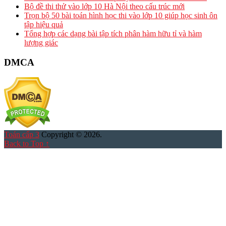
Bộ đề thi thử vào lớp 10 Hà Nội theo cấu trúc mới
Trọn bộ 50 bài toán hình học thi vào lớp 10 giúp học sinh ôn
tập hiệu quả
Tổng hợp các dạng bài tập tích phân hàm hữu tỉ và hàm
lượng giác
DMCA
Toán cấp 3
Copyright © 2026.
Back to Top ↑