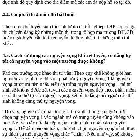
dục tỉnh đó quy định cho địa điểm mà các em đã nộp hồ sơ tại đó.
4.4. Có phải thi 4 môn thi bắt buộc
Theo quy chế tuyển sinh thí sinh tự do đã tốt nghiệp THPT quốc gia
thì chỉ cần đăng ký những môn thi trong tổ hợp mà trường ĐH,CĐ
hoặc ngành yêu cầu khi xét tuyển, không phải thi những môn thi
khác.
4.5. Cách sử dụng các nguyện vọng khi xét tuyển, có đăng ký
tất cả nguyện vọng vào một trường được không?
Phó cục trưởng cục khảo thi tư vấn: Theo quy chế không giới hạn
nguyện vọng nhưng thí sinh phải lưu ý nguyện vọng 1 là nguyện
vọng được ưu tiên nhất. Nếu đã trúng tuyển nguyện vọng 1 thì thí
sinh sẽ không được xét tuyển các nguyện vọng tiếp theo, phần mềm
sẽ rà theo thứ tự các nguyện vọng, xét bình đẳng điểm giữa các thí
sinh không cùng thứ tự nguyện vọng.
“Do vậy, nguyên tắc quan trọng là thí sinh không bao giờ được
chọn nguyện vọng 1 vào ngành mà có trúng tuyển cũng không vào
học. Nguyên tắc nữa là xếp ngành mình thích nhất vào nguyện
vọng 1. Để đảm bảo an toàn, Thí sinh chọn nguyện vọng mình thực
sự thích và một nguyện vọng chắc “chân”. Nếu như vậy, sẽ không