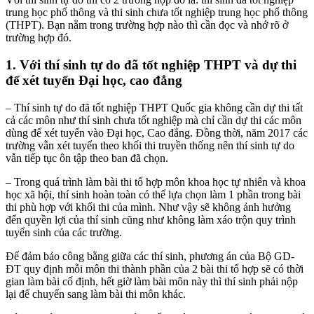
trung học phổ thông và thi sinh chưa tốt nghiệp trung học phổ thông
(THPT). Bạn nằm trong trường hợp nào thì cần đọc và nhớ rõ ở
trường hợp đó.
1. Với thí sinh tự do đã tốt nghiệp THPT và dự thi
để xét tuyển Đại học, cao đẳng
– Thí sinh tự do đã tốt nghiệp THPT Quốc gia không cần dự thi tất
cả các môn như thí sinh chưa tốt nghiệp mà chỉ cần dự thi các môn
dùng để xét tuyển vào Đại học, Cao đẳng. Đồng thời, năm 2017 các
trường vẫn xét tuyển theo khối thi truyền thống nên thí sinh tự do
vẫn tiếp tục ôn tập theo ban đã chọn.
– Trong quá trình làm bài thi tổ hợp môn khoa học tự nhiên và khoa
học xã hội, thí sinh hoàn toàn có thể lựa chọn làm 1 phần trong bài
thi phù hợp với khối thi của mình. Như vậy sẽ không ảnh hưởng
đến quyền lợi của thí sinh cũng như không làm xáo trộn quy trình
tuyển sinh của các trường.
Để đảm bảo công bằng giữa các thí sinh, phương án của Bộ GD-
ĐT quy định mỗi môn thi thành phần của 2 bài thi tổ hợp sẽ có thời
gian làm bài cố định, hết giờ làm bài môn này thì thí sinh phải nộp
lại để chuyển sang làm bài thi môn khác.