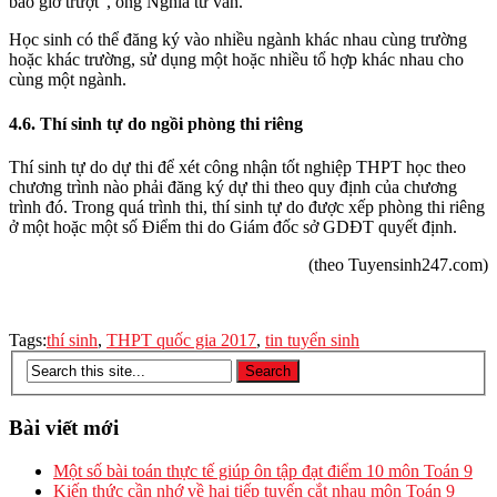
bao giờ trượt”, ông Nghĩa tư vấn.
Học sinh có thể đăng ký vào nhiều ngành khác nhau cùng trường
hoặc khác trường, sử dụng một hoặc nhiều tổ hợp khác nhau cho
cùng một ngành.
4.6. Thí sinh tự do ngồi phòng thi riêng
Thí sinh tự do dự thi để xét công nhận tốt nghiệp THPT học theo
chương trình nào phải đăng ký dự thi theo quy định của chương
trình đó. Trong quá trình thi, thí sinh tự do được xếp phòng thi riêng
ở một hoặc một số Điểm thi do Giám đốc sở GDĐT quyết định.
(theo Tuyensinh247.com)
Tags:
thí sinh
,
THPT quốc gia 2017
,
tin tuyển sinh
Bài viết mới
Một số bài toán thực tế giúp ôn tập đạt điểm 10 môn Toán 9
Kiến thức cần nhớ về hai tiếp tuyến cắt nhau môn Toán 9