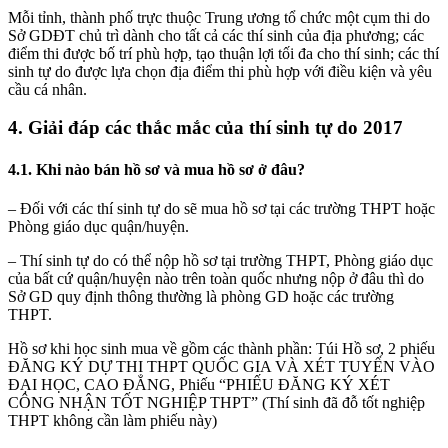
Mỗi tỉnh, thành phố trực thuộc Trung ương tổ chức một cụm thi do
Sở GDĐT chủ trì dành cho tất cả các thí sinh của địa phương; các
điểm thi được bố trí phù hợp, tạo thuận lợi tối đa cho thí sinh; các thí
sinh tự do được lựa chọn địa điểm thi phù hợp với điều kiện và yêu
cầu cá nhân.
4. Giải đáp các thắc mắc của thí sinh tự do 2017
4.1. Khi nào bán hồ sơ và mua hồ sơ ở đâu?
– Đối với các thí sinh tự do sẽ mua hồ sơ tại các trường THPT hoặc
Phòng giáo dục quận/huyện.
– Thí sinh tự do có thể nộp hồ sơ tại trường THPT, Phòng giáo dục
của bất cứ quận/huyện nào trên toàn quốc nhưng nộp ở đâu thì do
Sở GD quy định thông thường là phòng GD hoặc các trường
THPT.
Hồ sơ khi học sinh mua về gồm các thành phần: Túi Hồ sơ, 2 phiếu
ĐĂNG KÝ DỰ THI THPT QUỐC GIA VÀ XÉT TUYỂN VÀO
ĐẠI HỌC, CAO ĐẲNG, Phiếu “PHIẾU ĐĂNG KÝ XÉT
CÔNG NHẬN TỐT NGHIỆP THPT” (Thí sinh đã đỗ tốt nghiệp
THPT không cần làm phiếu này)