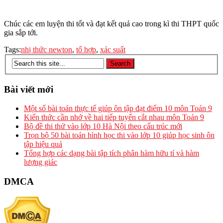
Chúc các em luyện thi tốt và đạt kết quả cao trong kì thi THPT quốc
gia sắp tới.
Tags:
nhị thức newton
,
tổ hợp
,
xác suất
Bài viết mới
Một số bài toán thực tế giúp ôn tập đạt điểm 10 môn Toán 9
Kiến thức cần nhớ về hai tiếp tuyến cắt nhau môn Toán 9
Bộ đề thi thử vào lớp 10 Hà Nội theo cấu trúc mới
Trọn bộ 50 bài toán hình học thi vào lớp 10 giúp học sinh ôn
tập hiệu quả
Tổng hợp các dạng bài tập tích phân hàm hữu tỉ và hàm
lượng giác
DMCA