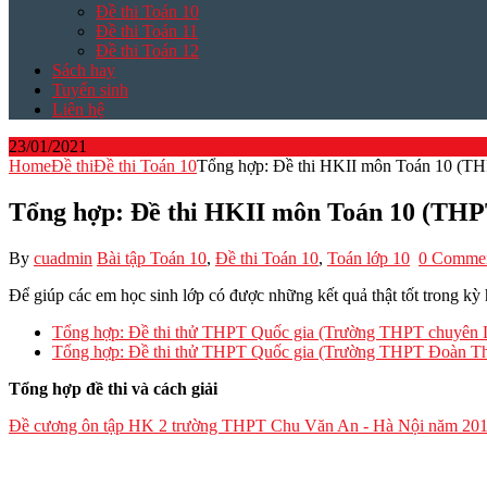
Đề thi Toán 10
Đề thi Toán 11
Đề thi Toán 12
Sách hay
Tuyển sinh
Liên hệ
23/01/2021
Home
Đề thi
Đề thi Toán 10
Tổng hợp: Đề thi HKII môn Toán 10 (T
Tổng hợp: Đề thi HKII môn Toán 10 (THP
By
cuadmin
Bài tập Toán 10
,
Đề thi Toán 10
,
Toán lớp 10
0 Comme
Để giúp các em học sinh lớp có được những kết quả thật tốt trong kỳ
Tổng hợp: Đề thi thử THPT Quốc gia (Trường THPT chuyên
Tổng hợp: Đề thi thử THPT Quốc gia (Trường THPT Đoàn T
Tổng hợp đề thi và cách giải
Đề cương ôn tập HK 2 trường THPT Chu Văn An - Hà Nội năm 201