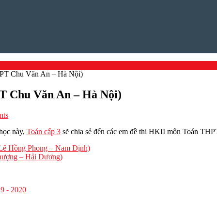
HPT Chu Văn An – Hà Nội)
T Chu Văn An – Hà Nội)
nts
 học này,
Toán cấp 3
sẽ chia sẻ đến các em đề thi HKII môn Toán TH
 Lê Hồng Phong – Nam Định)
hượng – Hải Dương)
9 - 2020