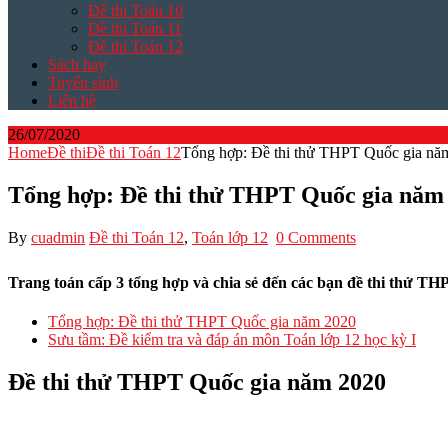
Đề thi Toán 10
Đề thi Toán 11
Đề thi Toán 12
Sách hay
Tuyển sinh
Liên hệ
26/07/2020
Home
Đề thi
Đề thi Toán 12
Tổng hợp: Đề thi thử THPT Quốc gia 
Tổng hợp: Đề thi thử THPT Quốc gia nă
By
cuadmin
Đề thi Toán 12
,
Toán lớp 12
0 Comments
Trang toán cấp 3 tổng hợp và chia sẻ đến các bạn đề thi thử T
Tổng hợp: Đề thi thử THPT Quốc gia năm 2020
Sưu tầm: Đề kiểm tra và đáp án môn Toán lớp 12 học kỳ I
Đề thi thử THPT Quốc gia năm 2020