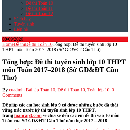
Đề thi Toán 10
Đề thi Toán 11
Đề thi Toán 12
Sách hay
Tuyển sinh
Liên hệ
08/09/2020
Home
Đề thi
Đề thi Toán 10
Tổng hợp: Đề thi tuyển sinh lớp 10
THPT môn Toán 2017–2018 (Sở GD&ĐT Cần Thơ)
Tổng hợp: Đề thi tuyển sinh lớp 10 THPT
môn Toán 2017–2018 (Sở GD&ĐT Cần
Thơ)
By
cuadmin
Bài tập Toán 10
,
Đề thi Toán 10
,
Toán lớp 10
0
Comments
Để giúp các em học sinh lớp 9 có được những bước đà thật
vững trắc trước kỳ thi tuyển sinh lớp 10 THPT,
trang
toancap3.com
sẽ chia sẻ đến các em đề thi vào 10 môn
Toán của Sở GD&ĐT Cần Thơ năm học 2017 – 2018