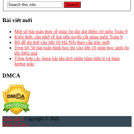
Bài viết mới
Một số bài toán thực tế giúp ôn tập đạt điểm 10 môn Toán 9
Kiến thức cần nhớ về hai tiếp tuyến cắt nhau môn Toán 9
Bộ đề thi thử vào lớp 10 Hà Nội theo cấu trúc mới
Trọn bộ 50 bài toán hình học thi vào lớp 10 giúp học sinh ôn
tập hiệu quả
Tổng hợp các dạng bài tập tích phân hàm hữu tỉ và hàm
lượng giác
DMCA
Toán cấp 3
Copyright © 2026.
Back to Top ↑