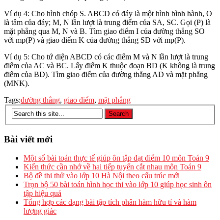
Ví dụ 4: Cho hình chóp S. ABCD có đáy là một hình bình hành, O
là tâm của đáy; M, N lần lượt là trung điểm của SA, SC. Gọi (P) là
mặt phẳng qua M, N và B. Tìm giao điểm I của đường thẳng SO
với mp(P) và giao điểm K của đường thẳng SD với mp(P).
Ví dụ 5: Cho tứ diện ABCD có các điểm M và N lần lượt là trung
điểm của AC và BC. Lấy điểm K thuộc đoạn BD (K không là trung
điểm của BD). Tìm giao điểm của đường thẳng AD và mặt phẳng
(MNK).
Tags:
đường thẳng
,
giao điểm
,
mặt phẳng
Bài viết mới
Một số bài toán thực tế giúp ôn tập đạt điểm 10 môn Toán 9
Kiến thức cần nhớ về hai tiếp tuyến cắt nhau môn Toán 9
Bộ đề thi thử vào lớp 10 Hà Nội theo cấu trúc mới
Trọn bộ 50 bài toán hình học thi vào lớp 10 giúp học sinh ôn
tập hiệu quả
Tổng hợp các dạng bài tập tích phân hàm hữu tỉ và hàm
lượng giác