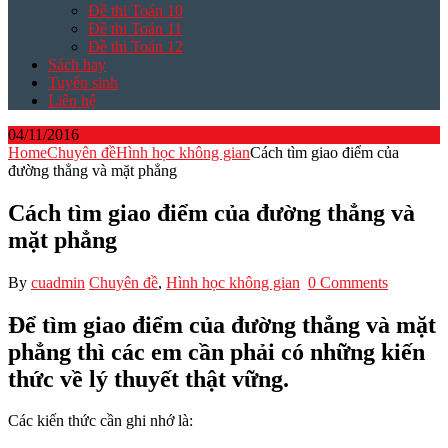
Đề thi Toán 10
Đề thi Toán 11
Đề thi Toán 12
Sách hay
Tuyển sinh
Liên hệ
04/11/2016
Home
Chuyên đề
Hình học không gian
Cách tìm giao điểm của
đường thẳng và mặt phẳng
Cách tìm giao điểm của đường thẳng và
mặt phẳng
By
cuadmin
Chuyên đề
,
Hình học không gian
0 Comments
Để tìm giao điểm của đường thẳng và mặt
phẳng thì các em cần phải có những kiến
thức về lý thuyết thật vững.
Các kiến thức cần ghi nhớ là: