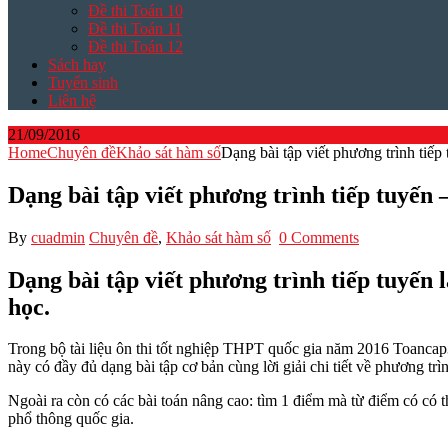
Đề thi Toán 10
Đề thi Toán 11
Đề thi Toán 12
Sách hay
Tuyển sinh
Liên hệ
21/09/2016
Home
Chuyên đề
Khảo sát hàm số
Dạng bài tập viết phương trình ti
Dạng bài tập viết phương trình tiếp tuyế
By
cuadmin
Chuyên đề
,
Khảo sát hàm số
0 Comments
Dạng bài tập viết phương trình tiếp tuyến l
học.
Trong bộ tài liệu ôn thi tốt nghiệp THPT quốc gia năm 2016 Toancap
này có đầy đủ dạng bài tập cơ bản cùng lời giải chi tiết về phương trìn
Ngoài ra còn có các bài toán nâng cao: tìm 1 điểm mà từ điểm có có th
phổ thông quốc gia.