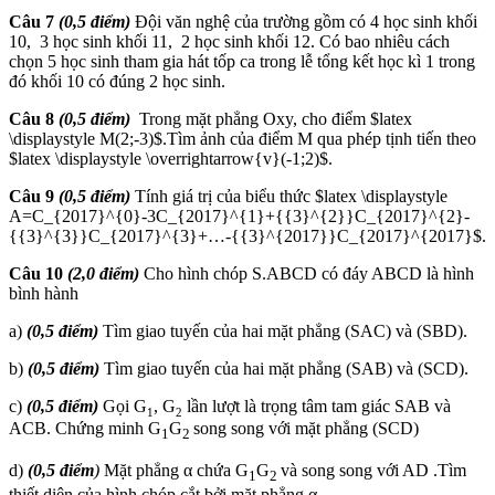
Câu 7
(0,5 điểm)
Đội văn nghệ của trường gồm có 4 học sinh khối
10, 3 học sinh khối 11, 2 học sinh khối 12. Có bao nhiêu cách
chọn 5 học sinh tham gia hát tốp ca trong lễ tổng kết học kì 1 trong
đó khối 10 có đúng 2 học sinh.
Câu 8
(0,5 điểm)
Trong mặt phẳng Oxy, cho điểm $latex
\displaystyle M(2;-3)$.Tìm ảnh của điểm M qua phép tịnh tiến theo
$latex \displaystyle \overrightarrow{v}(-1;2)$.
Câu 9
(0,5 điểm)
Tính giá trị của biểu thức $latex \displaystyle
A=C_{2017}^{0}-3C_{2017}^{1}+{{3}^{2}}C_{2017}^{2}-
{{3}^{3}}C_{2017}^{3}+…-{{3}^{2017}}C_{2017}^{2017}$.
Câu 10
(2,0 điểm)
Cho hình chóp S.ABCD có đáy ABCD là hình
bình hành
a)
(0,5 điểm)
Tìm giao tuyến của hai mặt phẳng (SAC) và (SBD).
b)
(0,5 điểm)
Tìm giao tuyến của hai mặt phẳng (SAB) và (SCD).
c)
(0,5 điểm)
Gọi G
, G
lần lượt là trọng tâm tam giác SAB và
1
2
ACB. Chứng minh G
G
song song với mặt phẳng (SCD)
1
2
d)
(0,5 điểm
)
Mặt phẳng α chứa G
G
và song song với AD .Tìm
1
2
thiết diện của hình chóp cắt bởi mặt phẳng α.