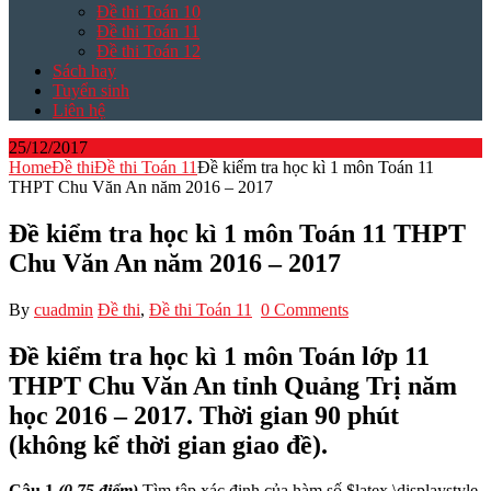
Đề thi Toán 10
Đề thi Toán 11
Đề thi Toán 12
Sách hay
Tuyển sinh
Liên hệ
25/12/2017
Home
Đề thi
Đề thi Toán 11
Đề kiểm tra học kì 1 môn Toán 11
THPT Chu Văn An năm 2016 – 2017
Đề kiểm tra học kì 1 môn Toán 11 THPT
Chu Văn An năm 2016 – 2017
By
cuadmin
Đề thi
,
Đề thi Toán 11
0 Comments
Đề kiểm tra học kì 1 môn Toán lớp 11
THPT Chu Văn An tỉnh Quảng Trị năm
học 2016 – 2017. Thời gian 90 phút
(không kể thời gian giao đề).
Câu 1
(0,75 điểm)
Tìm tập xác định của hàm số $latex \displaystyle