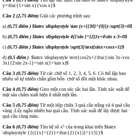
y=\frac{1+\sin x}{\cos x}$
Câu 2
(2,75 điểm)
Giải các phương trình sau:
a)
(0,75 điểm ) $latex \displaystyle \tan (x+{{30}^{0}})-\sqrt{3}=0$
b)
(0,75 điểm ) $latex \displaystyle 4{{\sin }^{2}}x+4\sin x-3=0$
c)
(0,75 điểm ) $latex \displaystyle \sqrt{3}\text{sinx+cosx=1}$
d)
(0,5 điểm )
$latex \displaystyle \text{cos2x+}\frac{\sin 3x-\cos
3x}{2\sin 2x-1}=\sin x(1+\tan x)$
Câu 3
(0,75 điểm)
Từ các chữ số 1, 2, 3, 4, 5, 6. Có thể lập bao
nhiêu số tự nhiên chẵn gồm bốn chữ số đôi một khác nhau.
Câu 4
(0,75 điểm)
Gieo một con súc sắc hai lần. Tính xác suất để
mặt sáu chấm xuất hiện ít nhất một lần.
Câu 5
(0,75 điểm)
Từ một hộp chứa 3 quả cầu trắng và 4 quả cầu
vàng .Lấy ngẫu nhiên hai quả cầu. Tính xác suất để lấy được hai
quả cầu cùng màu.
5
Câu 6
(0,75 điểm)
Tìm hệ số x
của trong khai triển $latex
\displaystyle {{({{x}^{2}}+\frac{2}{x})}^{13}}$