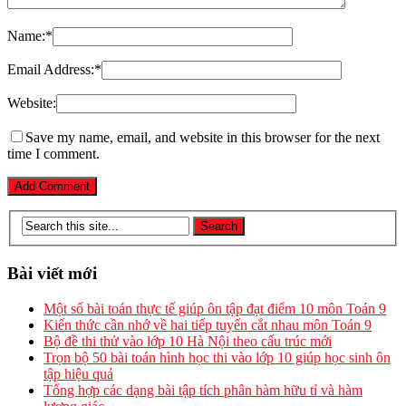
Name:
*
Email Address:
*
Website:
Save my name, email, and website in this browser for the next
time I comment.
Bài viết mới
Một số bài toán thực tế giúp ôn tập đạt điểm 10 môn Toán 9
Kiến thức cần nhớ về hai tiếp tuyến cắt nhau môn Toán 9
Bộ đề thi thử vào lớp 10 Hà Nội theo cấu trúc mới
Trọn bộ 50 bài toán hình học thi vào lớp 10 giúp học sinh ôn
tập hiệu quả
Tổng hợp các dạng bài tập tích phân hàm hữu tỉ và hàm