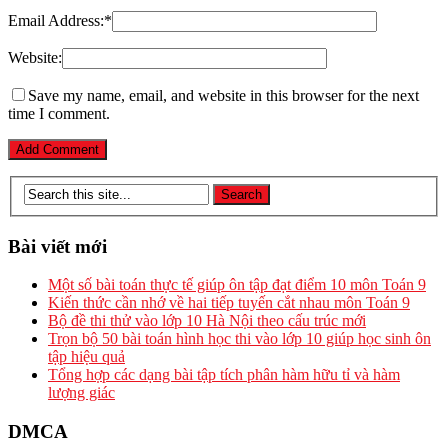
Email Address:
*
Website:
Save my name, email, and website in this browser for the next
time I comment.
Bài viết mới
Một số bài toán thực tế giúp ôn tập đạt điểm 10 môn Toán 9
Kiến thức cần nhớ về hai tiếp tuyến cắt nhau môn Toán 9
Bộ đề thi thử vào lớp 10 Hà Nội theo cấu trúc mới
Trọn bộ 50 bài toán hình học thi vào lớp 10 giúp học sinh ôn
tập hiệu quả
Tổng hợp các dạng bài tập tích phân hàm hữu tỉ và hàm
lượng giác
DMCA