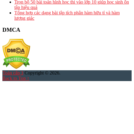
Trọn bộ 50 bài toán hình học thi vào lớp 10 giúp học sinh ôn
tập hiệu quả
Tổng hợp các dạng bài tập tích phân hàm hữu tỉ và hàm
lượng giác
DMCA
Toán cấp 3
Copyright © 2026.
Back to Top ↑