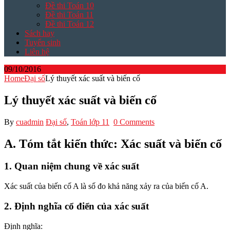
Đề thi Toán 10
Đề thi Toán 11
Đề thi Toán 12
Sách hay
Tuyển sinh
Liên hệ
09/10/2016
Home
Đại số
Lý thuyết xác suất và biến cố
Lý thuyết xác suất và biến cố
By
cuadmin
Đại số
,
Toán lớp 11
0 Comments
A. Tóm tắt kiến thức: Xác suất và biến cố
1. Quan niệm chung về xác suất
Xác suất của biến cố A là số đo khả năng xảy ra của biến cố A.
2. Định nghĩa cổ điển của xác suất
Định nghĩa: