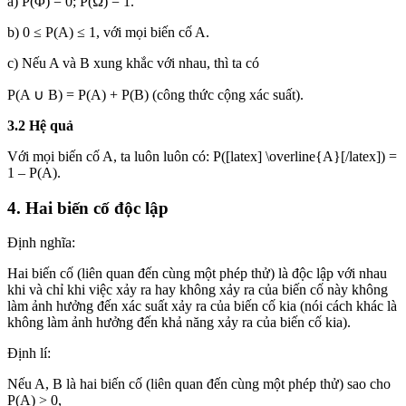
a) P(Φ) = 0; P(Ω) = 1.
b) 0 ≤ P(A) ≤ 1, với mọi biến cố A.
c) Nếu A và B xung khắc với nhau, thì ta có
P(A ∪ B) = P(A) + P(B) (công thức cộng xác suất).
3.2 Hệ quả
Với mọi biến cố A, ta luôn luôn có: P([latex] \overline{A}[/latex]) =
1 – P(A).
4. Hai biến cố độc lập
Định nghĩa:
Hai biến cố (liên quan đến cùng một phép thử) là độc lập với nhau
khi và chỉ khi việc xảy ra hay không xảy ra của biến cố này không
làm ảnh hưởng đến xác suất xảy ra của biến cố kia (nói cách khác là
không làm ảnh hưởng đến khả năng xảy ra của biến cố kia).
Định lí:
Nếu A, B là hai biến cố (liên quan đến cùng một phép thử) sao cho
P(A) > 0,