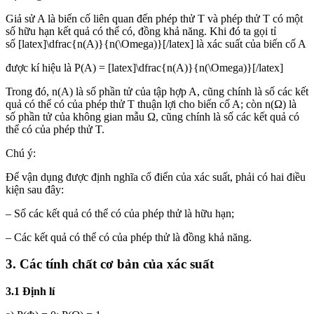
Giả sử A là biến cố liên quan đến phép thử T và phép thử T có một
số hữu hạn kết quả có thể có, đồng khả năng. Khi đó ta gọi tỉ
số [latex]\dfrac{n(A)}{n(\Omega)}[/latex] là xác suất của biến cố A
được kí hiệu là P(A) = [latex]\dfrac{n(A)}{n(\Omega)}[/latex]
Trong đó, n(A) là số phần tử của tập hợp A, cũng chính là số các kết
quả có thể có của phép thử T thuận lợi cho biến cố A; còn n(Ω) là
số phần tử của không gian mẫu Ω, cũng chính là số các kết quả có
thể có của phép thử T.
Chú ý:
Để vận dụng được định nghĩa cổ điển của xác suất, phải có hai điều
kiện sau đây:
– Số các kết quả có thể có của phép thử là hữu hạn;
– Các kết quả có thể có của phép thử là đồng khả năng.
3. Các tính chất cơ bản của xác suất
3.1 Định lí