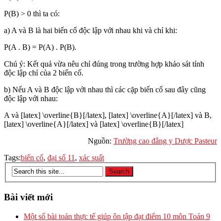
P(B) > 0 thì ta có:
a) A và B là hai biến cố độc lập với nhau khi và chỉ khi:
P(A . B) = P(A) . P(B).
Chú ý: Kết quả vừa nêu chỉ đúng trong trường hợp khảo sát tính
độc lập chỉ của 2 biến cố.
b) Nếu A và B độc lập với nhau thì các cặp biến cố sau đây cũng
độc lập với nhau:
A và [latex] \overline{B}[/latex], [latex] \overline{A}[/latex] và B,
[latex] \overline{A}[/latex] và [latex] \overline{B}[/latex]
Nguồn:
Trường cao đẳng y Dược Pasteur
Tags:
biến cố
,
đại số 11
,
xác suất
Bài viết mới
Một số bài toán thực tế giúp ôn tập đạt điểm 10 môn Toán 9