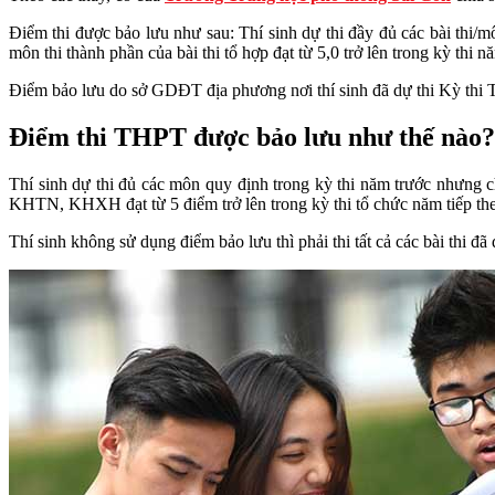
Điểm thi được bảo lưu như sau: Thí sinh dự thi đầy đủ các bài thi/m
môn thi thành phần của bài thi tổ hợp đạt từ 5,0 trở lên trong kỳ thi 
Điểm bảo lưu do sở GDĐT địa phương nơi thí sinh đã dự thi Kỳ thi
Điểm thi THPT được bảo lưu như thế nào?
Thí sinh dự thi đủ các môn quy định trong kỳ thi năm trước nhưng ch
KHTN, KHXH đạt từ 5 điểm trở lên trong kỳ thi tổ chức năm tiếp th
Thí sinh không sử dụng điểm bảo lưu thì phải thi tất cả các bài thi 