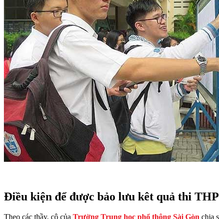
Điều kiện để được bảo lưu kêt quả thi TH
Theo các thầy, cô của
Trường Trung học phổ thông Sài Gòn
chia s