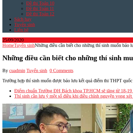
Đề thi Toán 10
Đề thi Toán 11
Đề thi Toán 12
Sách hay
Tuyển sinh
Liên hệ
25/09/2020
Home
Tuyển sinh
Những điều cần biết cho những thí sinh muốn bảo 
Những điều cần biết cho những thí sinh m
By
cuadmin
Tuyển sinh
0 Comments
Trường hợp thí sinh muốn được bảo lưu kết quả điểm thi THPT quốc g
Điểm chuẩn Trường ĐH Bách khoa TP.HCM sẽ tăng từ 18-19
Thí sinh cần lưu ý một số điều khi điều chỉnh nguyện vọng xét