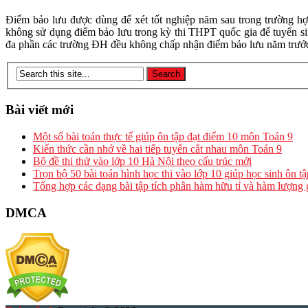
Điểm bảo lưu được dùng để xét tốt nghiệp năm sau trong trường hợ
không sử dụng điểm bảo lưu trong kỳ thi THPT quốc gia để tuyển sin
đa phần các trường ĐH đều không chấp nhận điểm bảo lưu năm trướ
Bài viết mới
Một số bài toán thực tế giúp ôn tập đạt điểm 10 môn Toán 9
Kiến thức cần nhớ về hai tiếp tuyến cắt nhau môn Toán 9
Bộ đề thi thử vào lớp 10 Hà Nội theo cấu trúc mới
Trọn bộ 50 bài toán hình học thi vào lớp 10 giúp học sinh ôn t
Tổng hợp các dạng bài tập tích phân hàm hữu tỉ và hàm lượng 
DMCA