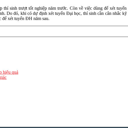
p thí sinh trượt tốt nghiệp năm trước. Còn về việc dùng để xét tuyể
h. Do đó, khi có dự định xét tuyển Đại học, thí sinh cần cân nhắc kỹ 
c để xét tuyển ĐH năm sau.
ập hiệu quả
giác