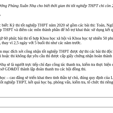
ưởng Phùng Xuân Nhạ cho biết thời gian thi tốt nghiệp THPT chỉ còn 
y
 biết: Kỳ thi tốt nghiệp THPT năm 2020 sẽ gồm các bài thi: Toán, Ngữ
hiệp THPT và điểm các môn thành phần để hỗ trợ khai thác sử dụng kết q
 60 phút; bài thi tổ hợp Khoa học xã hội và Khoa học tự nhiên 50 phút
), thay vì 2,5 ngày với 5 buổi thi như các năm trước.
ục đích xét công nhận tốt nghiệp THPT được dự thi các bài thi độc lập
 hoặc thi không đạt yêu cầu thì được cấp giấy chứng nhận hoàn thành
 sẽ là người trực tiếp chỉ đạo công tác thanh tra, kiểm tra thực hiện
c sở GD&ĐT thành lập đoàn thanh tra các hội đồng thi.
 học – cao đẳng sẽ triển khai theo tinh thần tự chủ, đúng quy định của
 tốt nghiệp THPT, kết quả học bạ, phỏng vấn, kiểm tra, tổ chức thi r