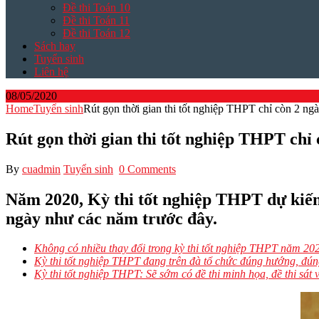
Đề thi Toán 10
Đề thi Toán 11
Đề thi Toán 12
Sách hay
Tuyển sinh
Liên hệ
08/05/2020
Home
Tuyển sinh
Rút gọn thời gian thi tốt nghiệp THPT chỉ còn 2 ng
Rút gọn thời gian thi tốt nghiệp THPT chỉ
By
cuadmin
Tuyển sinh
0 Comments
Năm 2020, Kỳ thi tốt nghiệp THPT dự kiến sẽ
ngày như các năm trước đây.
Không có nhiều thay đổi trong kỳ thi tốt nghiệp THPT năm 20
Kỳ thi tốt nghiệp THPT đang trên đà tổ chức đúng hướng, đún
Kỳ thi tốt nghiệp THPT: Sẽ sớm có đề thi minh họa, đề thi sát 