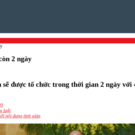
ày
 còn 2 ngày
 được tổ chức trong thời gian 2 ngày với 4 b
20
g luật
với nội dung tinh giản