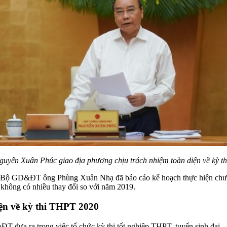
uyễn Xuân Phúc giao địa phương chịu trách nhiệm toàn diện về kỳ 
ng Bộ GD&ĐT ông Phùng Xuân Nhạ đã báo cáo kế hoạch thực hiện chươ
không có nhiều thay đổi so với năm 2019.
iện về kỳ thi THPT 2020
ưa ra trong việc tổ chức kỳ thi tốt nghiệp THPT, tuyển sinh đại –