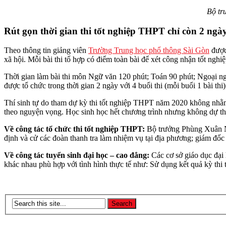
Bộ tr
Rút gọn thời gian thi tốt nghiệp THPT chỉ còn 2 ngà
Theo thông tin giảng viên
Trường Trung học phổ thông Sài Gòn
được
xã hội. Mỗi bài thi tổ hợp có điểm toàn bài để xét công nhận tốt ng
Thời gian làm bài thi môn Ngữ văn 120 phút; Toán 90 phút; Ngoại ngữ
được tổ chức trong thời gian 2 ngày với 4 buổi thi (mỗi buổi 1 bài thi
Thí sinh tự do tham dự kỳ thi tốt nghiệp THPT năm 2020 không nhằm m
theo nguyện vọng. Học sinh học hết chương trình nhưng không dự thi
Về công tác tổ chức thi tốt nghiệp THPT:
Bộ trưởng Phùng Xuân Nhạ
định và cử các đoàn thanh tra làm nhiệm vụ tại địa phương; giám đố
Về công tác tuyển sinh đại học – cao đẳng:
Các cơ sở giáo dục đại
khác nhau phù hợp với tình hình thực tế như: Sử dụng kết quả kỳ thi