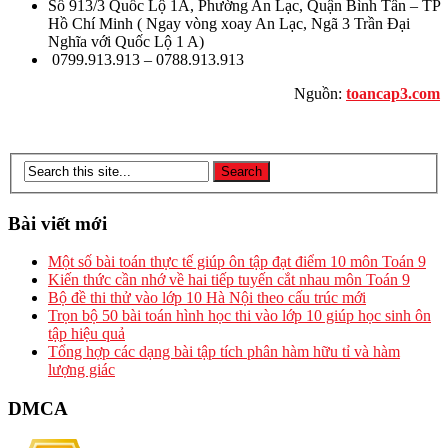
Số 913/3 Quốc Lộ 1A, Phường An Lạc, Quận Bình Tân – TP
Hồ Chí Minh ( Ngay vòng xoay An Lạc, Ngã 3 Trần Đại
Nghĩa với Quốc Lộ 1 A)
0799.913.913 – 0788.913.913
Nguồn:
toancap3.com
Bệnh viện thẩm mỹ Gangwhoo
Bệnh viện thẩm mỹ Gangwhoo
Bệnh viện thẩm mỹ Gangwhoo
Bệnh viện thẩm mỹ Gangwhoo
Bác sĩ Phùng Mạnh Cường
Bác sĩ Phùng Mạnh Cường
Bệnh viện thẩm mỹ gangwhoo
Bài viết mới
Một số bài toán thực tế giúp ôn tập đạt điểm 10 môn Toán 9
Kiến thức cần nhớ về hai tiếp tuyến cắt nhau môn Toán 9
Bộ đề thi thử vào lớp 10 Hà Nội theo cấu trúc mới
Trọn bộ 50 bài toán hình học thi vào lớp 10 giúp học sinh ôn
tập hiệu quả
Tổng hợp các dạng bài tập tích phân hàm hữu tỉ và hàm
lượng giác
DMCA