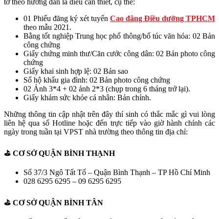
tờ theo hướng dẫn là điều cần thiết, cụ thể:
01 Phiếu đăng ký xét tuyển
Cao đẳng Điều dưỡng TPHCM
theo mẫu 2021.
Bằng tốt nghiệp Trung học phổ thông/bổ túc văn hóa: 02 Bản
công chứng
Giấy chứng minh thư/Căn cước công dân: 02 Bản photo công
chứng
Giấy khai sinh hợp lệ: 02 Bản sao
Sổ hộ khẩu gia đình: 02 Bản photo công chứng
02 Ảnh 3*4 + 02 ảnh 2*3 (chụp trong 6 tháng trở lại).
Giấy khám sức khỏe cá nhân: Bản chính.
Những thông tin cập nhật trên đây thí sinh có thắc mắc gì vui lòng
liên hệ qua số Hotline hoặc đến trực tiếp vào giờ hành chính các
ngày trong tuần tại VPST nhà trường theo thông tin địa chỉ:
⛳️ CƠ SỞ QUẬN BÌNH THẠNH
Số 37/3 Ngô Tất Tố – Quận Bình Thạnh – TP Hồ Chí Minh
028 6295 6295 – 09 6295 6295
⛳️ CƠ SỞ QUẬN BÌNH TÂN