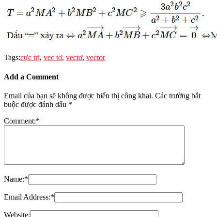
Tags:
cực trị
,
vec tơ
,
vectơ
,
vector
Add a Comment
Email của bạn sẽ không được hiển thị công khai.
Các trường bắt
buộc được đánh dấu
*
Comment:
*
Name:
*
Email Address:
*
Website: