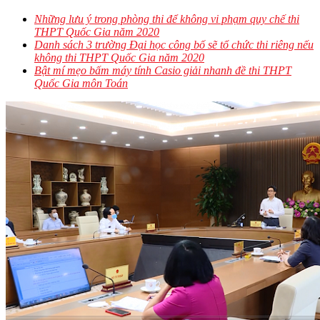
Những lưu ý trong phòng thi để không vi phạm quy chế thi
THPT Quốc Gia năm 2020
Danh sách 3 trường Đại học công bố sẽ tổ chức thi riêng nếu
không thi THPT Quốc Gia năm 2020
Bật mí mẹo bấm máy tính Casio giải nhanh đề thi THPT
Quốc Gia môn Toán