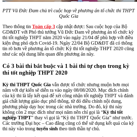
PTT Vũ Đức Đam chủ trì cuộc họp về phương án tổ chức thi THPT
Quốc Gia
Theo thông tin
Toán cấp 3
cập nhật được: Sau cuộc họp của Bộ
GD&ĐT với Phó thủ tướng Vũ Đức Đam về phương án tổ chức kỳ
thi tốt nghiệp THPT năm 2020 vào ngày 21/04 để phù hợp với điều
kiện ứng phó dịch Covid-19. Ngày 22/04 Bộ GD&ĐT đã có thông
tin rõ hơn về phương án tổ chức Kỳ thi tốt nghiệp THPT 2020 cũng
như các nội dung liên quan đến phương án này.
Có 3 bài thi bắt buộc và 1 bài thi tự chọn trong kỳ
thi tốt nghiệp THPT 2020
Kỳ thi THPT Quốc Gia
vẫn được tổ chức nhưng muộn hơn mọi
năm với dự kiến sẽ diễn ra vào ngày 08/08/2020. Mục đích chính
của kỳ thi là lấy kết quả để xét công nhận tốt nghiệp THPT và đánh
giá chất lượng giáo dục phổ thông, từ đó điều chỉnh nội dung,
phương pháp dạy học trong các nhà trường. Do đó, kỳ thi này
không còn 2 mục đích như mọi năm nên chỉ gọi là “
Kỳ thi tốt
nghiệp THPT
” thay vì gọi là “Kỳ thi THPT Quốc Gia” như trước.
Các trường Đại học – Cao đẳng cũng có thể sử dụng kết quả của kỳ
thi này vào trong
tuyển sinh
theo tinh thần tự chủ.