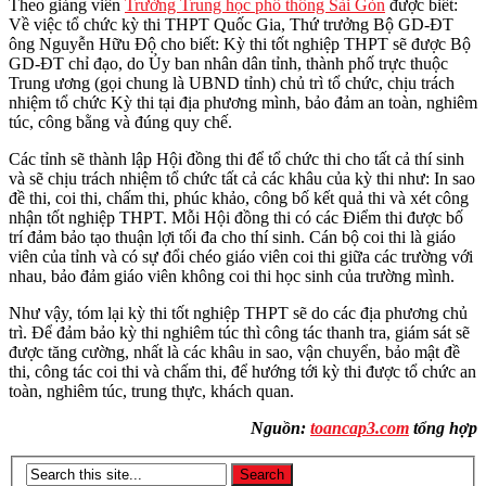
Theo giảng viên
Trường Trung học phổ thông Sài Gòn
được biết:
Về việc tổ chức kỳ thi THPT Quốc Gia, Thứ trưởng Bộ GD-ĐT
ông Nguyễn Hữu Độ cho biết: Kỳ thi tốt nghiệp THPT sẽ được Bộ
GD-ĐT chỉ đạo, do Ủy ban nhân dân tỉnh, thành phố trực thuộc
Trung ương (gọi chung là UBND tỉnh) chủ trì tổ chức, chịu trách
nhiệm tổ chức Kỳ thi tại địa phương mình, bảo đảm an toàn, nghiêm
túc, công bằng và đúng quy chế.
Các tỉnh sẽ thành lập Hội đồng thi để tổ chức thi cho tất cả thí sinh
và sẽ chịu trách nhiệm tổ chức tất cả các khâu của kỳ thi như: In sao
đề thi, coi thi, chấm thi, phúc khảo, công bố kết quả thi và xét công
nhận tốt nghiệp THPT. Mỗi Hội đồng thi có các Điểm thi được bố
trí đảm bảo tạo thuận lợi tối đa cho thí sinh. Cán bộ coi thi là giáo
viên của tỉnh và có sự đổi chéo giáo viên coi thi giữa các trường với
nhau, bảo đảm giáo viên không coi thi học sinh của trường mình.
Như vậy, tóm lại kỳ thi tốt nghiệp THPT sẽ do các địa phương chủ
trì. Để đảm bảo kỳ thi nghiêm túc thì công tác thanh tra, giám sát sẽ
được tăng cường, nhất là các khâu in sao, vận chuyển, bảo mật đề
thi, công tác coi thi và chấm thi, để hướng tới kỳ thi được tổ chức an
toàn, nghiêm túc, trung thực, khách quan.
Nguồn:
toancap3.com
tổng hợp