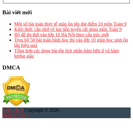
Bài viết mới
Một số bài toán thực tế giúp ôn tập đạt điểm 10 môn Toán 9
Kiến thức cần nhớ về hai tiếp tuyến cắt nhau môn Toán 9
Bộ đề thi thử vào lớp 10 Hà Nội theo cấu trúc mới
Trọn bộ 50 bài toán hình học thi vào lớp 10 giúp học sinh ôn
tập hiệu quả
Tổng hợp các dạng bài tập tích phân hàm hữu tỉ và hàm
lượng giác
DMCA
Toán cấp 3
Copyright © 2026.
Back to Top ↑