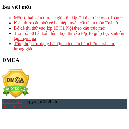
Bài viết mới
Một số bài toán thực tế giúp ôn tập đạt điểm 10 môn Toán 9
Kiến thức cần nhớ về hai tiếp tuyến cắt nhau môn Toán 9
Bộ đề thi thử vào lớp 10 Hà Nội theo cấu trúc mới
Trọn bộ 50 bài toán hình học thi vào lớp 10 giúp học sinh ôn
tập hiệu quả
Tổng hợp các dạng bài tập tích phân hàm hữu tỉ và hàm
lượng giác
DMCA
Toán cấp 3
Copyright © 2026.
Back to Top ↑