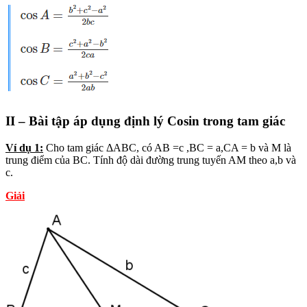
II – Bài tập áp dụng định lý Cosin trong tam giác
Ví dụ 1:
Cho tam giác ΔABC, có AB =c ,BC = a,CA = b và M là
trung điểm của BC. Tính độ dài đường trung tuyến AM theo a,b và
c.
Giải