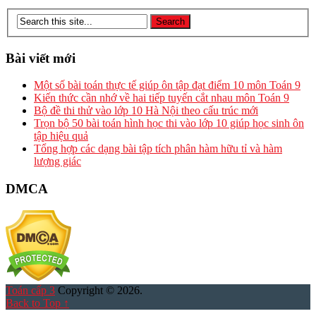
Bài viết mới
Một số bài toán thực tế giúp ôn tập đạt điểm 10 môn Toán 9
Kiến thức cần nhớ về hai tiếp tuyến cắt nhau môn Toán 9
Bộ đề thi thử vào lớp 10 Hà Nội theo cấu trúc mới
Trọn bộ 50 bài toán hình học thi vào lớp 10 giúp học sinh ôn
tập hiệu quả
Tổng hợp các dạng bài tập tích phân hàm hữu tỉ và hàm
lượng giác
DMCA
Toán cấp 3
Copyright © 2026.
Back to Top ↑