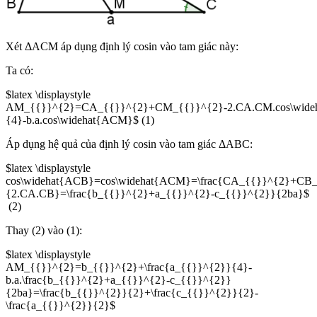
Xét ΔACM áp dụng định lý cosin vào tam giác này:
Ta có:
$latex \displaystyle
AM_{{}}^{2}=CA_{{}}^{2}+CM_{{}}^{2}-2.CA.CM.cos\wideh
{4}-b.a.cos\widehat{ACM}$ (1)
Áp dụng hệ quả của định lý cosin vào tam giác ΔABC:
$latex \displaystyle
cos\widehat{ACB}=cos\widehat{ACM}=\frac{CA_{{}}^{2}+CB
{2.CA.CB}=\frac{b_{{}}^{2}+a_{{}}^{2}-c_{{}}^{2}}{2ba}$
(2)
Thay (2) vào (1):
$latex \displaystyle
AM_{{}}^{2}=b_{{}}^{2}+\frac{a_{{}}^{2}}{4}-
b.a.\frac{b_{{}}^{2}+a_{{}}^{2}-c_{{}}^{2}}
{2ba}=\frac{b_{{}}^{2}}{2}+\frac{c_{{}}^{2}}{2}-
\frac{a_{{}}^{2}}{2}$