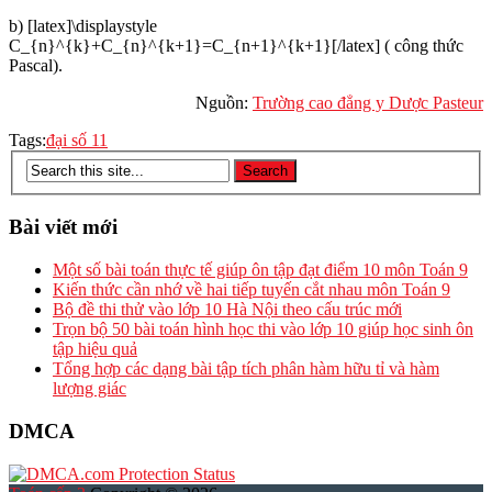
b) [latex]\displaystyle
C_{n}^{k}+C_{n}^{k+1}=C_{n+1}^{k+1}[/latex] ( công thức
Pascal).
Nguồn:
Trường cao đẳng y Dược Pasteur
Tags:
đại số 11
Bài viết mới
Một số bài toán thực tế giúp ôn tập đạt điểm 10 môn Toán 9
Kiến thức cần nhớ về hai tiếp tuyến cắt nhau môn Toán 9
Bộ đề thi thử vào lớp 10 Hà Nội theo cấu trúc mới
Trọn bộ 50 bài toán hình học thi vào lớp 10 giúp học sinh ôn
tập hiệu quả
Tổng hợp các dạng bài tập tích phân hàm hữu tỉ và hàm
lượng giác
DMCA