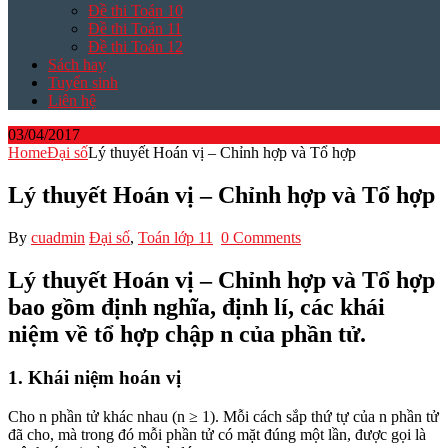
Đề thi Toán 10
Đề thi Toán 11
Đề thi Toán 12
Sách hay
Tuyển sinh
Liên hệ
03/04/2017
Home
Đại số
Lý thuyết Hoán vị – Chỉnh hợp và Tổ hợp
Lý thuyết Hoán vị – Chỉnh hợp và Tổ hợp
By
cuadmin
Đại số
,
Toán lớp 11
0 Comments
Lý thuyết Hoán vị – Chỉnh hợp và Tổ hợp
bao gồm định nghĩa, định lí, các khái
niệm về tổ hợp chập n của phần tử.
1. Khái niệm hoán vị
Cho n phần tử khác nhau (n ≥ 1). Mỗi cách sắp thứ tự của n phần tử
đã cho, mà trong đó mỗi phần tử có mặt đúng một lần, được gọi là