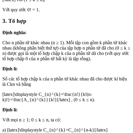
Với quy ước 0! = 1.
3. Tổ hợp
Định nghĩa:
Cho n phần tử khác nhau (n ≥ 1). Mỗi tập con gồm k phần tử khác
nhau (không phân biệt thứ tự) của tập hợp n phần tử đã cho (0 ≤ k ≤
n) được gọi là một tổ hợp chập k của n phần tử dã cho (với quy ước
tổ hợp chập 0 của n phần tử bất kỳ là tập rỗng).
Định lí:
Số các tổ hợp chập k của n phần tử khác nhau đã cho được kí hiệu
là Ckn và bằng
[latex]\displaystyle C_{n}^{k}=\frac{n!}{k!(n-
k)!}=\frac{A_{n}^{k}}{k!}[/latex] , (0 ≤ k ≤ n).
Định lí:
Với mọi n ≥ 1; 0 ≤ k ≤ n, ta có:
a) [latex]\displaystyle C_{n}^{k}=C_{n}^{n-k}[/latex]