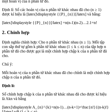
một hoán vị của n phần tử đó.
Định lí: Số các hoán vị của n phần tử khác nhau đã cho (n ≥ 1)
được kí hiệu là [latex]\displaystyle {{P}_{n}}[/latex] và bằng:
[latex]\displaystyle {{P}_{n}}[/latex] =n(n-1)(n-2)…2.1=n!
2. Chỉnh hợp
Định nghĩa chỉnh hợp: Cho n phần tử khác nhau (n ≥ 1). Mỗi tập
con sắp thứ tự gồm k phần tử khác nhau (1 ≤ k ≤ n) của tập hợp n
phần tử đã cho được gọi là một chỉnh hợp chập k của n phần tử đã
cho.
Chú ý:
Mỗi hoán vị của n phần tử khác nhau đã cho chính là một chỉnh hợp
chập n của n phần tử đó.
Định lí:
Số chỉnh hợp chập k của n phần tử khác nhau đã cho được kí hiệu
là Akn và bằng
[latex]\displaystyle A_{n}^{k}=n(n-1)…(n-k+1)=\frac{n!}{(n-k)!}
[/latex] với (1 ≤ k ≤ n),