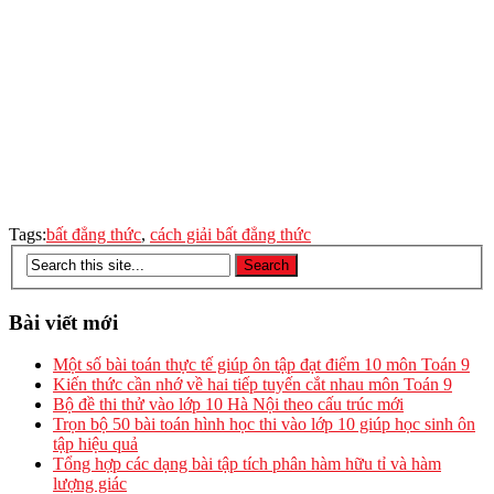
Tags:
bất đẳng thức
,
cách giải bất đẳng thức
Bài viết mới
Một số bài toán thực tế giúp ôn tập đạt điểm 10 môn Toán 9
Kiến thức cần nhớ về hai tiếp tuyến cắt nhau môn Toán 9
Bộ đề thi thử vào lớp 10 Hà Nội theo cấu trúc mới
Trọn bộ 50 bài toán hình học thi vào lớp 10 giúp học sinh ôn
tập hiệu quả
Tổng hợp các dạng bài tập tích phân hàm hữu tỉ và hàm
lượng giác