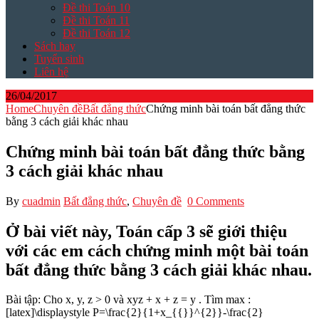
Đề thi Toán 10
Đề thi Toán 11
Đề thi Toán 12
Sách hay
Tuyển sinh
Liên hệ
26/04/2017
Home
Chuyên đề
Bất đẳng thức
Chứng minh bài toán bất đẳng thức
bằng 3 cách giải khác nhau
Chứng minh bài toán bất đẳng thức bằng
3 cách giải khác nhau
By
cuadmin
Bất đẳng thức
,
Chuyên đề
0 Comments
Ở bài viết này, Toán cấp 3 sẽ giới thiệu
với các em cách chứng minh một bài toán
bất đẳng thức bằng 3 cách giải khác nhau.
Bài tập:
Cho x, y, z > 0 và xyz + x + z = y . Tìm max :
[latex]\displaystyle P=\frac{2}{1+x_{{}}^{2}}-\frac{2}