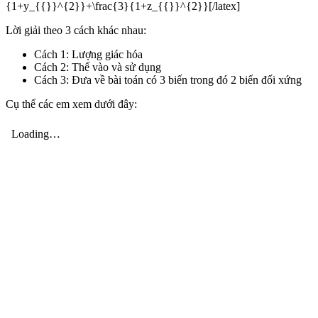
{1+y_{{}}^{2}}+\frac{3}{1+z_{{}}^{2}}[/latex]
Lời giải theo 3 cách khác nhau:
Cách 1: Lượng giác hóa
Cách 2: Thế vào và sử dụng
Cách 3: Đưa về bài toán có 3 biến trong đó 2 biến đối xứng
Cụ thể các em xem dưới đây: