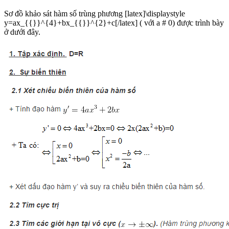
Sơ đồ khảo sát hàm số trùng phương [latex]\displaystyle
y=ax_{{}}^{4}+bx_{{}}^{2}+c[/latex] ( với a # 0) được trình bày
ở dưới đây.