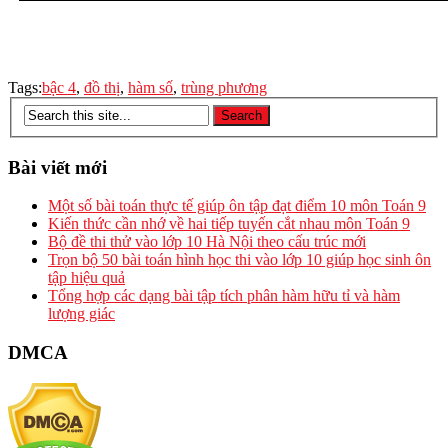
Tags:
bậc 4
,
đồ thị
,
hàm số
,
trùng phương
Bài viết mới
Một số bài toán thực tế giúp ôn tập đạt điểm 10 môn Toán 9
Kiến thức cần nhớ về hai tiếp tuyến cắt nhau môn Toán 9
Bộ đề thi thử vào lớp 10 Hà Nội theo cấu trúc mới
Trọn bộ 50 bài toán hình học thi vào lớp 10 giúp học sinh ôn
tập hiệu quả
Tổng hợp các dạng bài tập tích phân hàm hữu tỉ và hàm
lượng giác
DMCA