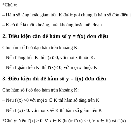
*Chú ý:
– Hàm số tăng hoặc giảm trên K được gọi chung là hàm số đơn điệu 
– K có thể là một khoảng, nửa khoảng hoặc một đoạn
2. Điều kiện cần để hàm số y = f(x) đơn điệu
Cho hàm số f có đạo hàm trên khoảng K:
– Nếu f tăng trên K thì f'(x)>0, với mọi x thuộc K.
– Nếu f giảm trên K. thì f'(x)< 0, với mọi x thuộc K.
3. Điều kiện đủ để hàm số y = f(x) đơn điệu
Cho hàm sổ f có đạo hàm trên khoáng K:
– Neu f'(x) >0 với mọi x ∈ K thì hàm số tăng trên K
– Nếu f (x) <0. với mọi x ∈ K thì hàm số giảm trên K
*Chú ý: Nếu f'(x) ≥ 0. ∀ x ∈ K (hoặc f’(x) ≤ 0, V x ∈ K) và f’(x) = 