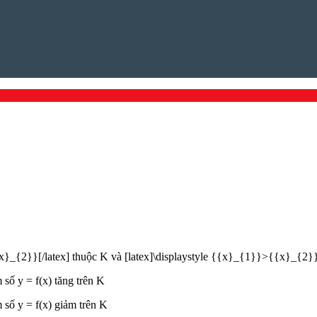
{x}_{2}}[/latex] thuộc K và [latex]\displaystyle {{x}_{1}}>{{x}_{2}}
 số y = f(x) tăng trên K
 số y = f(x) giảm trên K