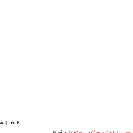
iảm) trên K
Nguồn:
Trường cao đẳng y Dược Pasteur