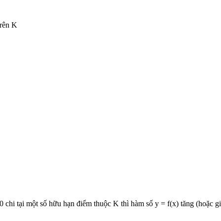
trên K
0 chi tại một số hữu hạn điểm thuộc K thì hàm số y = f(x) tăng (hoặc g