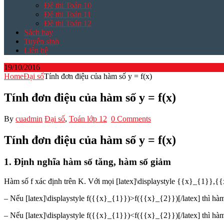
Đề thi Toán 10
Đề thi Toán 11
Đề thi Toán 12
Sách hay
Tuyển sinh
Liên hệ
19/10/2016
Home
Đại số
Tính đơn điệu của hàm số y = f(x)
Tính đơn điệu của hàm số y = f(x)
By
cuadmin
Đại số
,
Toán lớp 12
0 Comments
Tính đơn điệu của hàm số y = f(x)
1. Định nghĩa hàm số tăng, hàm số giảm
Hàm số f xác định trên K. Với mọi [latex]\displaystyle {{x}_{1}},{
– Nếu [latex]\displaystyle f({{x}_{1}})>f({{x}_{2}})[/latex] thì hàm
– Nếu [latex]\displaystyle f({{x}_{1}})<f({{x}_{2}})[/latex] thì hàm